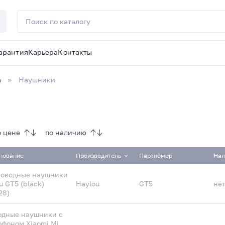
арантия
Карьера
Контакты
а
Наушники
о цене
по наличию
нование
Производитель
Партномер
Нал
роводные наушники
u GT5 (black)
Haylou
GT5
не
28)
одные наушники с
фоном Xiaomi Mi