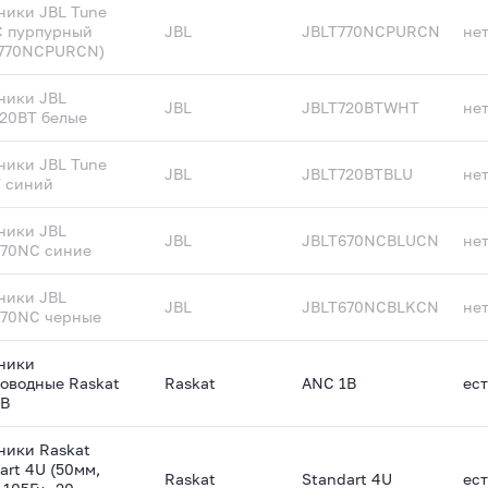
ики JBL Tune
C пурпурный
JBL
JBLT770NCPURCN
не
T770NCPURCN)
ники JBL
JBL
JBLT720BTWHT
не
20BT белые
ики JBL Tune
JBL
JBLT720BTBLU
не
 синий
ники JBL
JBL
JBLT670NCBLUCN
не
670NC синие
ники JBL
JBL
JBLT670NCBLKCN
не
670NC черные
ники
оводные Raskat
Raskat
ANC 1B
ест
1B
ники Raskat
art 4U (50мм,
Raskat
Standart 4U
ест