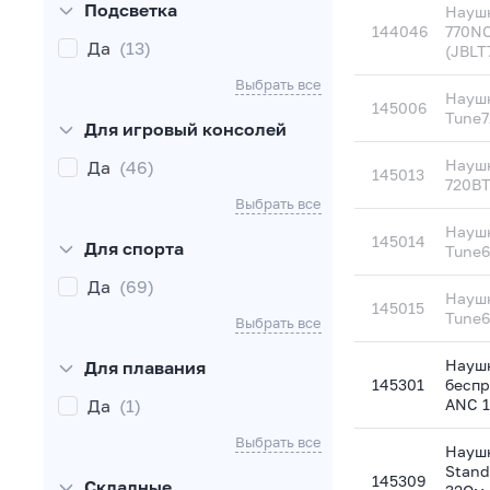
Подсветка
Наушн
144046
770N
Да
(13)
(JBL
Выбрать все
Науш
145006
Tune7
Для игровый консолей
Наушн
Да
(46)
145013
720BT
Выбрать все
Науш
145014
Для спорта
Tune
Да
(69)
Науш
145015
Tune
Выбрать все
Науш
Для плавания
145301
беспр
Да
(1)
ANC 
Выбрать все
Науш
Stand
145309
Складные