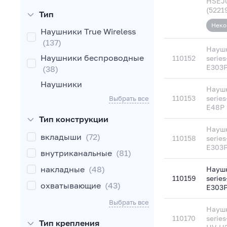
HSEJ
JBL
(19)
(5221
Тип
Marshall
(3)
Неко
Наушники True Wireless
Raskat
(4)
(137)
Наушн
Razer
(20)
Наушники беспроводные
110152
serie
E303
(38)
Realme
(17)
Наушники
Redmi
(40)
Наушн
беспроводные/
110153
serie
Выбрать все
Samsung
(5)
проводные
(26)
E48P 
Тип конструкции
Sennheiser
(1)
Наушники проводные
Наушн
(43)
Sony
(5)
вкладыши
(72)
110158
serie
E303P
SteelSeries
(19)
внутриканальные
(81)
Tecno
(5)
накладные
(48)
Наушн
110159
serie
UGREEN
(1)
охватывающие
(43)
E303P
Xiaomi
(17)
Выбрать все
Наушн
110170
serie
Тип крепления