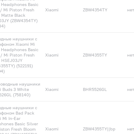
r Headphones Basic
/ Mi Piston Fresh
Xiaomi
ZBW4354TY
не
 Matte Black
03JY (ZBW4354TY)
84)
одные наушники с
фоном Xiaomi Mi
r Headphones Basic
 / Mi Piston Fresh
Xiaomi
ZBW4355TY
не
m HSEJ03JY
355TY) (522191)
94)
роводные наушники
i Buds 3 White
Xiaomi
BHR5526GL
не
26GL (758140)
одные наушники с
офоном Bad Pack
 Mi In-Ear
hones Basic Silver
Xiaomi
ZBW4355TY||bp
не
Piston Fresh Bloom