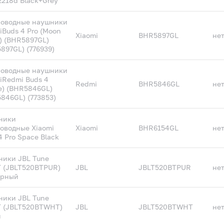
218d Black+Grey
роводные наушники
iBuds 4 Pro (Moon
Xiaomi
BHR5897GL
не
) (BHR5897GL)
897GL) (776939)
роводные наушники
iRedmi Buds 4
Redmi
BHR5846GL
не
e) (BHR5846GL)
846GL) (773853)
ники
оводные Xiaomi
Xiaomi
BHR6154GL
не
4 Pro Space Black
ики JBL Tune
 (JBLT520BTPUR)
JBL
JBLT520BTPUR
не
урный
ики JBL Tune
T (JBLT520BTWHT)
JBL
JBLT520BTWHT
не
й