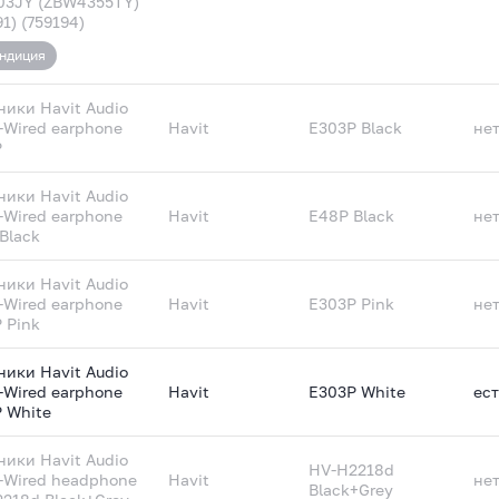
03JY (ZBW4355TY)
91) (759194)
ндиция
ики Havit Audio
s-Wired earphone
Havit
E303P Black
не
P
ики Havit Audio
s-Wired earphone
Havit
E48P Black
не
Black
ики Havit Audio
s-Wired earphone
Havit
E303P Pink
не
 Pink
ики Havit Audio
s-Wired earphone
Havit
E303P White
ест
 White
ики Havit Audio
HV-H2218d
s-Wired headphone
Havit
не
Black+Grey