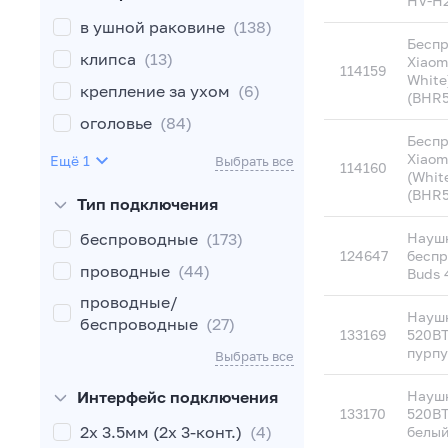
HV-H2
в ушной раковине
(138)
Бесп
клипса
(13)
Xiaom
114159
White
крепление за ухом
(6)
(BHR5
оголовье
(84)
Бесп
шейный обод
(3)
Xiaom
Eщё 1
Выбрать все
114160
(Whit
(BHR5
Тип подключения
беспроводные
(173)
Науш
124647
беспр
проводные
(44)
Buds 
проводные/
Наушн
беспроводные
(27)
133169
520BT
пурп
Выбрать все
Интерфейс подключения
Наушн
133170
520B
2x 3.5мм (2x 3-конт.)
(4)
белы