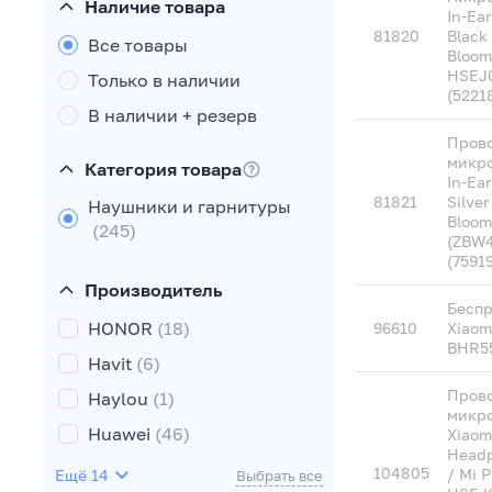
Наличие товара
In-Ea
81820
Black 
Все товары
Bloom
HSEJ
Только в наличии
(5221
В наличии + резерв
Пров
микро
Категория товара
In-Ea
81821
Silver
Наушники и гарнитуры
Bloo
(245)
(ZBW4
(7591
Производитель
Бесп
HONOR
(18)
96610
Xiaom
BHR55
Havit
(6)
Пров
Haylou
(1)
микр
Huawei
(46)
Xiaomi
Headp
HyperX
(18)
104805
/ Mi 
Eщё 14
Выбрать все