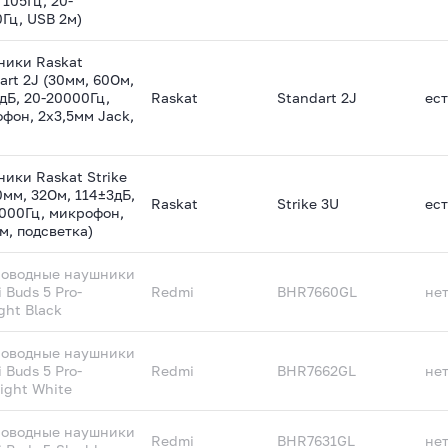
 105Гц, 20-
Гц, USB 2м)
ники Raskat
art 2J (30мм, 60Ом,
дБ, 20-20000Гц,
Raskat
Standart 2J
ест
фон, 2х3,5мм Jack,
ики Raskat Strike
0мм, 32Ом, 114±3дБ,
Raskat
Strike 3U
ест
000Гц, микрофон,
м, подсветка)
роводные наушники
 Buds 5 Pro-
Redmi
BHR7660GL
не
ght Black
роводные наушники
 Buds 5 Pro-
Redmi
BHR7662GL
не
ight White
роводные наушники
Redmi
BHR7631GL
не