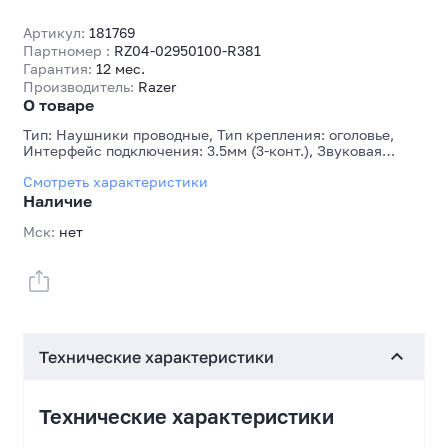
Артикул:
181769
Партномер :
RZ04-02950100-R381
Гарантия:
12 мес.
Производитель:
Razer
О товаре
Тип: Наушники проводные, Тип крепления: оголовье,
Интерфейс подключения: 3.5мм (3-конт.), Звуковая
схема: 7.1, Диаметр излучателей, мм: 40, Частотный
Смотреть характеристики
диапазон наушников: 12-28000 Гц, Наличие микрофона:
Да, Частотный диапазон микрофона: 100-10000 Гц
Наличие
Мск:
нет
Технические характеристики
Технические характеристики