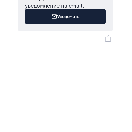
ая
уведомление на email.
Уведомить
е