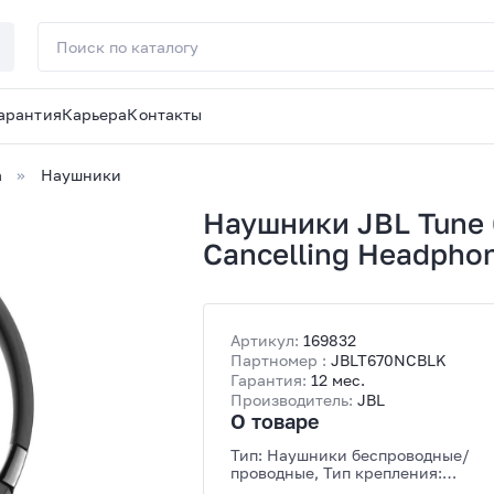
арантия
Карьера
Контакты
а
Наушники
Наушники JBL Tune 
Cancelling Headpho
Артикул:
169832
Партномер :
JBLT670NCBLK
Гарантия:
12 мес.
Производитель:
JBL
О товаре
Тип: Наушники беспроводные/
проводные, Тип крепления:
оголовье, Интерфейс подключени