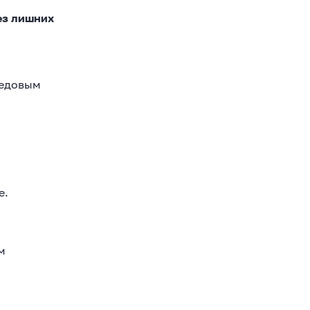
без лишних
редовым
е.
м