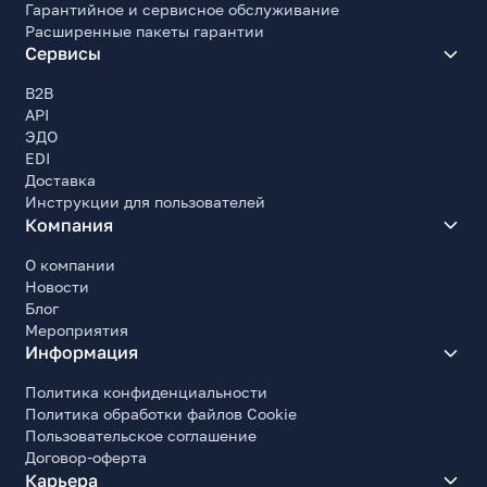
Ширина (кейса), мм
Гарантийное и сервисное обслуживание
53.2
Расширенные пакеты гарантии
Сервисы
Толщина (кейса), мм
24.5
B2B
API
Вес (кейса), г
ЭДО
37
EDI
Комплект поставки
Доставка
Наушники, документация, зарядная станция-
Инструкции для пользователей
футляр, кабель USB (опция)
Компания
О компании
Новости
Блог
Мероприятия
Информация
Политика конфиденциальности
Политика обработки файлов Cookie
Пользовательское соглашение
Договор-оферта
Карьера