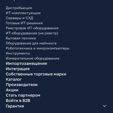
480
Дистрибьюция
Время работы наушников, час
ИТ-комплектующие
6
Серверы и СХД
Готовые ИТ-решения
Общее время работы наушников с кейсом, час
Реестровое ИТ-оборудование
39
ИТ-оборудование (не реестр)
Разъем для зарядного устройства
Бытовая техника
USB-C
Оборудование для майнинга
Робототехника и микрокомпьютеры
Прочие характеристики
Инструменты
Измерительное оборудование
Основной цвет
Импортозамещение
Черный
Интеграция
Собственные торговые марки
Цвет (маркетинговый)
Каталог
Graphite Black
Производители
Дополнительные особенности
Акции
Зарядка: USB Type C. IP54
Стать партнером
Войти в B2B
Длина (кейса), мм
Гарантия
53.9