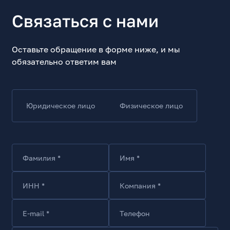
Модель
Buds 5
Связаться с нами
Тип
Наушники беспроводные
Оставьте обращение в форме ниже, и мы
Тип конструкции
обязательно ответим вам
вкладыши
Тип крепления
в ушной раковине
Юридическое лицо
Физическое лицо
Тип подключения
беспроводные
Интерфейс подключения
Bluetooth
Фамилия *
Имя *
Радиус действия, м
10
ИНН *
Компания *
Особенности подключения
Bluetooth
E-mail *
Телефон
Акустические характеристики