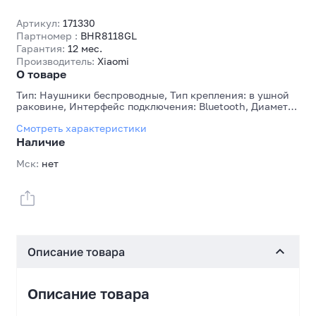
Артикул:
171330
Партномер :
BHR8118GL
Гарантия:
12 мес.
Производитель:
Xiaomi
О товаре
Тип: Наушники беспроводные, Тип крепления: в ушной
раковине, Интерфейс подключения: Bluetooth, Диаметр
излучателей, мм: 11, Частотный диапазон наушников: 16-
Смотреть характеристики
40000 Гц, Наличие микрофона: Да
Наличие
Мск:
нет
Описание товара
Описание товара