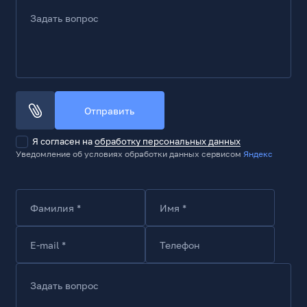
Диаметр излучателей, мм
Задать вопрос
11
Частотный диапазон наушников
16-40000 Гц
Сопротивление, Ом
32
Отправить
Акустический тип
закрытые
Я согласен на
обработку персональных данных
Уведомление об условиях обработки данных сервисом
Яндекс
Шумоподавление
Активное
Характеристики микрофона
Фамилия *
Имя *
Наличие микрофона
Да
E-mail *
Телефон
Встроенный микрофон
Да
Задать вопрос
Расположение микрофона