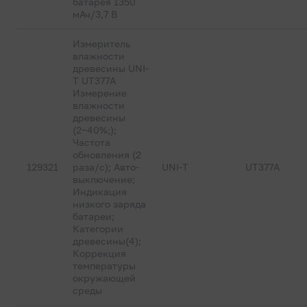
батарея 1350
мАч/3,7 В
Измеритель
влажности
древесины UNI-
T UT377A
Измерение
влажности
древесины
(2~40%;);
Частота
обновления (2
129321
раза/с); Авто-
UNI-T
UT377A
выключение;
Индикация
низкого заряда
батареи;
Категории
древесины(4);
Коррекция
температуры
окружающей
среды