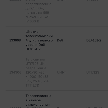
сопротивление
до 2,5 ТОм,
память на 999
значений, CAT
IV 600 В
Штатив
телескопически
133668
й для лазерного
Deli
DL4161-2
уровня Deli
DL4161-2
Тепловизор
UTi712S ИК-
разрешение
134306
120x90, -20 ...
UNI-T
UTi712S
+400C, 50x38
FoV, 25 Гц, 2.4'
TFT LCD
Тепловизионна
я камера
стационарная