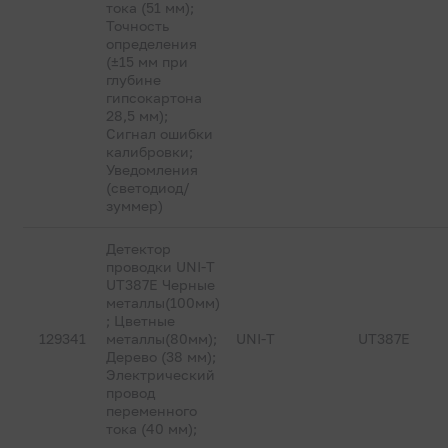
тока (51 мм);
Точность
определения
(±15 мм при
глубине
гипсокартона
28,5 мм);
Сигнал ошибки
калибровки;
Уведомления
(светодиод/
зуммер)
Детектор
проводки UNI-T
UT387E Черные
металлы(100мм)
; Цветные
129341
металлы(80мм);
UNI-T
UT387E
Дерево (38 мм);
Электрический
провод
переменного
тока (40 мм);