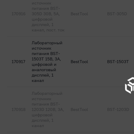
источник
питания BST-
170916
305D 30В, 5А,
BestTool
BST-305D
цифровой
дисплей, 1
канал, пост. ток
Лабораторный
источник
питания BST-
1503T 15В, 3А,
170917
BestTool
BST-1503T
цифровой и
аналоговый
дисплей, 1
канал
Лабораторный
источник
питания BST-
170918
1203D 120В, 3А,
BestTool
BST-1203D
цифровой
дисплей, 1
канал