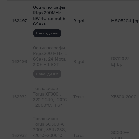
Осциллографы
Rigol200MHz
BW,4Channel,8
162497
Rigol
MSO5204||b
GSa/s
Некондиция
Осциллографы
Rigol200 MHz, 1
DS1202Z-
GSa/s, 24 Mpts,
162498
Rigol
E||bp
2 Ch + 1 EXT
Некондиция
Тепловизор
Torus XF300 ,
162932
Torus
XF300 2000
320 * 240, -20°C
~2000°C, IP67
Тепловизор
Torus SC300-A
2000, 384х288,
SC300-A
162933
-20°C~2000°C,
Torus
2000