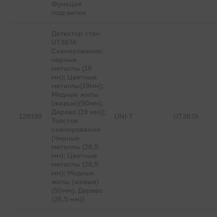
Функция
подсветки
Детектор стен
UT387A
Сканирование:
черные
металлы (19
мм); Цветные
металлы(19мм);
Медные жилы
(живые)(50мм);
Дерево (19 мм)];
129339
UNI-T
UT387A
Толстое
сканирование
[Черные
металлы (28,5
мм); Цветные
металлы (28,5
мм); Медные
жилы (живые)
(50мм); Дерево
(28,5 мм)]