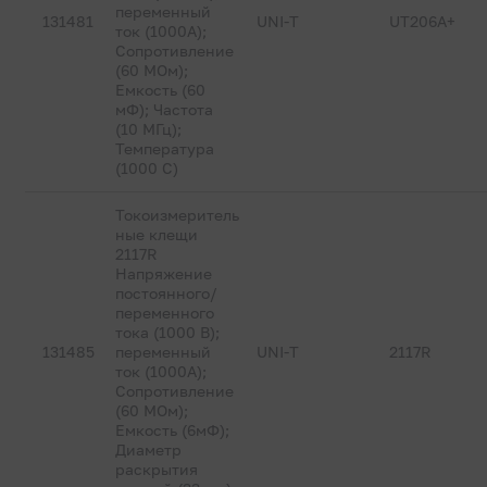
переменный
131481
UNI-T
UT206A+
ток (1000А);
Сопротивление
(60 МОм);
Емкость (60
мФ); Частота
(10 МГц);
Температура
(1000 С)
Токоизмеритель
ные клещи
2117R
Напряжение
постоянного/
переменного
тока (1000 В);
131485
переменный
UNI-T
2117R
ток (1000А);
Сопротивление
(60 МОм);
Емкость (6мФ);
Диаметр
раскрытия