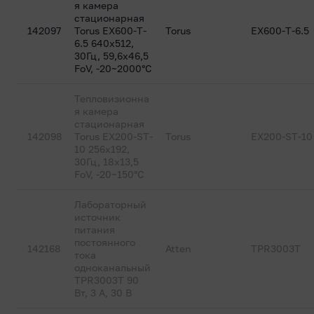
я камера
стационарная
142097
Torus EX600-T-
Torus
EX600-T-6.5
6.5 640x512,
30Гц, 59,6х46,5
FoV, -20~2000°C
Тепловизионна
я камера
стационарная
142098
Torus EX200-ST-
Torus
EX200-ST-10
10 256x192,
30Гц, 18х13,5
FoV, -20~150°C
Лабораторный
источник
питания
постоянного
142168
Atten
TPR3003T
тока
одноканальный
TPR3003T 90
Вт, 3 А, 30 В