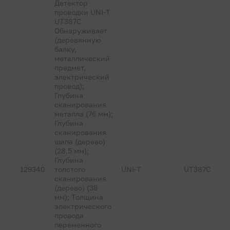
Детектор
проводки UNI-T
UT387C
Обнаруживает
(деревянную
балку,
металлический
предмет,
электрический
провод);
Глубина
сканирования
металла (76 мм);
Глубина
сканирования
шипа (дерево)
(28,5 мм);
Глубина
129340
толстого
UNI-T
UT387C
сканирования
(дерево) (38
мм); Толщина
электрического
провода
переменного