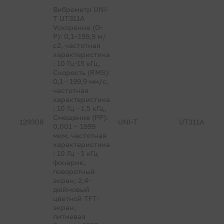
Виброметр UNI-
T UT311A
Ускорение (O-
P): 0,1~199,9 м/
с2, частотная
характеристика
: 10 Гц-15 кГц,
Скорость (RMS):
0,1 - 199,9 мм/с,
частотная
характеристика
: 10 Гц - 1,5 кГц,
Смещение (PP):
129308
UNI-T
UT311A
0,001 ~ 1999
мкм, частотная
характеристика
: 10 Гц - 1 кГц
фонарик,
поворотный
экран; 2,4-
дюймовый
цветной TFT-
экран,
литиевая