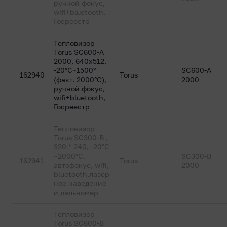
ручной фокус,
wifi+bluetooth,
Госреестр
Тепловизор
Torus SC600-A
2000, 640х512,
-20°C~1500°
SC600-A
162940
Torus
(факт. 2000°C),
2000
ручной фокус,
wifi+bluetooth,
Госреестр
Тепловизор
Torus SC300-B ,
320 * 240, -20°C
~2000°C,
SC300-B
162941
Torus
автофокус, wifi,
2000
bluetooth,лазер
ное наведение
и дальномер
Тепловизор
Torus SC600-B