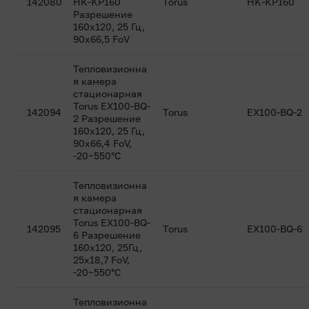
142080
HK-KP160
Torus
HK-KP160
Разрешение
160x120, 25 Гц,
90х66,5 FoV
Тепловизионна
я камера
стационарная
Torus EX100-BQ-
142094
Torus
EX100-BQ-2
2 Разрешение
160x120, 25 Гц,
90х66,4 FoV,
-20~550°C
Тепловизионна
я камера
стационарная
Torus EX100-BQ-
142095
Torus
EX100-BQ-6
6 Разрешение
160x120, 25Гц,
25х18,7 FoV,
-20~550°C
Тепловизионна