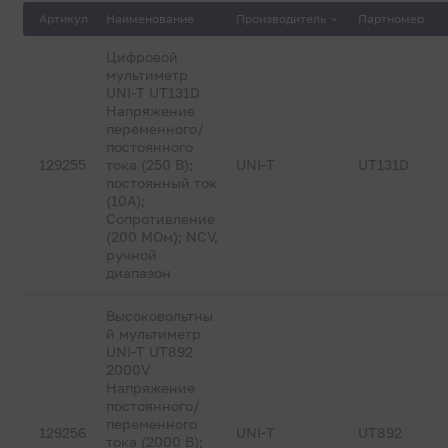
Артикул
Наименование
Производитель
Партномер
Прочие измерители
Цифровой
мультиметр
UNI-T UT131D
Напряжение
переменного/
Термометры и термогигрометры
постоянного
129255
тока (250 В);
UNI-T
UT131D
постоянный ток
(10А);
Сопротивление
(200 МОм); NCV,
ручной
диапазон
Высоковольтны
й мультиметр
UNI-T UT892
2000V
Напряжение
постоянного/
переменного
129256
UNI-T
UT892
тока (2000 В);