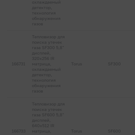
охлаждаемый
детектор,
технология
обнаружения
газов
Тепловизор для
поиска утечек
газа SF300 5,8"
дисплей,
320х256 IR
166731
матрица,
Torus
SF300
охлаждаемый
детектор,
технология
обнаружения
газов
Тепловизор для
поиска утечек
газа SF600 5,8"
дисплей,
640х512 IR
166733
матрица,
Torus
SF600