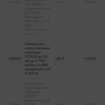
131488
UNI-T
UT206B
ток (1000А);
Сопротивление
(60 МОм);
Емкость (60
мФ); Частота (1
МГц);
Температура
(1000 С)
Измеритель
сопротивления
изоляции
UT512D до 2,5
133084
UNI-T
UT512D
кВ, до 1 ТОм
память на 999
измерений, CAT
IV 600 В
Измеритель
сопротивления
изоляции
UT512E
напряжение до
133085
2,5 кВ,
UNI-T
UT512E