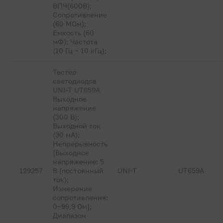
ВПЧ(600В);
Сопротивление
(60 МОм);
Емкость (60
мФ); Частота
(10 Гц ~ 10 кГц);
Тестер
светодиодов
UNI-T UT659A
Выходное
напряжение
(300 В);
Выходной ток
(30 мА);
Непрерывность
[Выходное
напряжение: 5
129257
В (постоянный
UNI-T
UT659A
ток);
Измерение
сопротивления:
0~99,9 Ом];
Диапазон