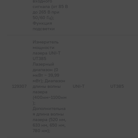
входного
сигнала (от 85 В
до 265 В при
50/60 Гц);
Функция
подсветки
Измеритель
мощности
лазера UNI-T
UT385
Лазерный
диапазон (0
мкВт ~ 39,99
мВт); Диапазон
129307
длины волны
UNI-T
UT385
лазера
(400нм~1100нм
);
Дополнительна
я длина волны
лазера (520 нм,
633 нм, 650 нм,
780 нм);