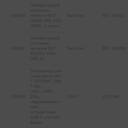
Лабораторный
источник
145810
питания BST-
BestTool
BST-3010D
3010D 30В, 10А,
300Вт, 1 канал
Лабораторный
источник
145811
питания BST-
BestTool
BST-1502DD
1502DD 50Вт,
15В, 2А
Тепловизор для
смартфона UNI-
T UTi722M , 256
* 192,
-20C...450C,
162463
25Гц,
UNI-T
UTi722M
подключение к
моб.
устройствам
USB-C, ручной
фокус