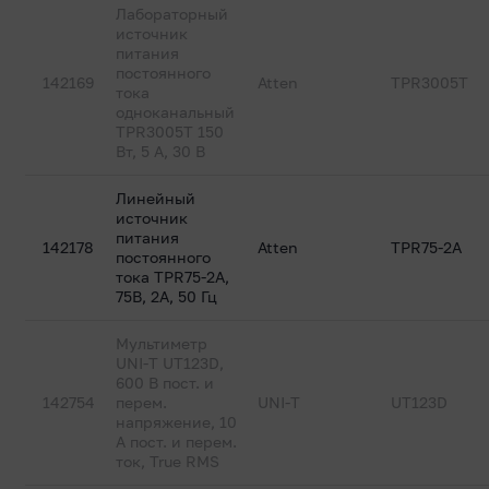
Лабораторный
источник
питания
постоянного
142169
Atten
TPR3005T
тока
одноканальный
TPR3005T 150
Вт, 5 А, 30 В
Линейный
источник
питания
142178
Atten
TPR75-2A
постоянного
тока TPR75-2A,
75В, 2A, 50 Гц
Мультиметр
UNI-T UT123D,
600 В пост. и
142754
перем.
UNI-T
UT123D
напряжение, 10
А пост. и перем.
ток, True RMS