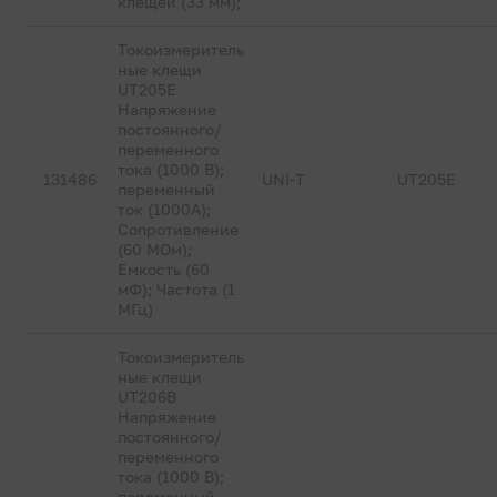
клещей (33 мм);
Токоизмеритель
ные клещи
UT205E
Напряжение
постоянного/
переменного
тока (1000 В);
131486
UNI-T
UT205E
переменный
ток (1000А);
Сопротивление
(60 МОм);
Емкость (60
мФ); Частота (1
МГц)
Токоизмеритель
ные клещи
UT206B
Напряжение
постоянного/
переменного
тока (1000 В);
переменный