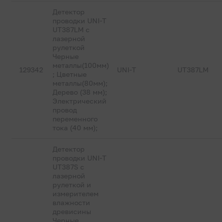
Детектор
проводки UNI-T
UT387LM с
лазерной
рулеткой
Черные
металлы(100мм)
129342
UNI-T
UT387LM
; Цветные
металлы(80мм);
Дерево (38 мм);
Электрический
провод
переменного
тока (40 мм);
Детектор
проводки UNI-T
UT387S с
лазерной
рулеткой и
измерителем
влажности
древисины
Черные