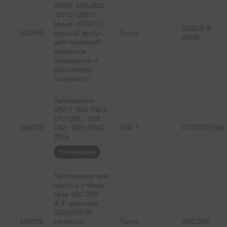
2000, 640х512,
-20°C~1500°
(факт. 2000°C),
SC600-B
162942
ручной фокус,
Torus
2000
wifi+bluetooth,
лазерное
наведение и
дальномер,
Госреестр
Тепловизор
UNI-T Bad Pack
UTi720E , 256 *
166206
UNI-T
UTi720E||bp
192, -20C;550C,
25Гц
Некондиция
Тепловизор для
поиска утечек
газа VOC300
4,3" дисплей,
320х256 IR
166725
матрица,
Torus
VOC300