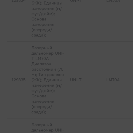
129334
UNI-T
LM50A
(ЖК); Единицы
измерения (м/
фут/дюйм);
Основа
измерения
(спереди/
сзади);
Лазерный
дальномер UNI-
T LM70A
Диапазон
расстояний (70
м); Тип дисплея
129335
(ЖК); Единицы
UNI-T
LM70A
измерения (м/
фут/дюйм);
Основа
измерения
(спереди/
сзади);
Лазерный
дальномер UNI-