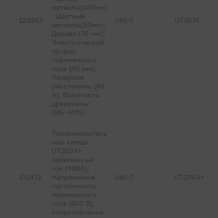
металлы(100мм)
; Цветные
129343
UNI-T
UT387S
металлы(80мм);
Дерево (38 мм);
Электрический
провод
переменного
тока (40 мм);
Лазерное
расстояние (40
м); Влажность
древесины
(6%~40%)
Токоизмеритель
ные клещи
UT200A+
переменный
ток (400А);
131472
Напряжение
UNI-T
UT200A+
постоянного/
переменного
тока (600 В),
сопротивление