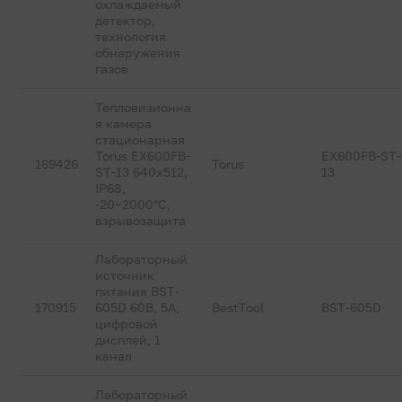
охлаждаемый
детектор,
технология
обнаружения
газов
Тепловизионна
я камера
стационарная
Torus EX600FB-
EX600FB-ST-
169426
Torus
ST-13 640x512,
13
IP68,
-20~2000°C,
взрывозащита
Лабораторный
источник
питания BST-
170915
605D 60В, 5А,
BestTool
BST-605D
цифровой
дисплей, 1
канал
Лабораторный