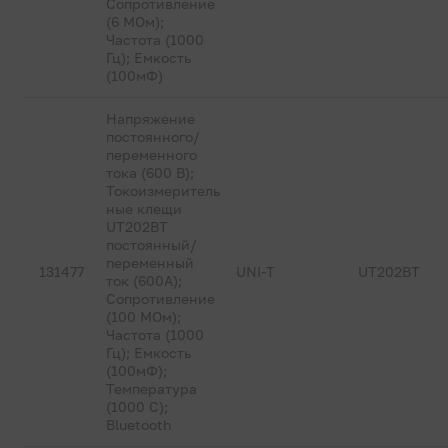
Сопротивление
(6 МОм);
Частота (1000
Гц); Емкость
(100мФ)
Напряжение
постоянного/
переменного
тока (600 В);
Токоизмеритель
ные клещи
UT202BT
постоянный/
переменный
131477
UNI-T
UT202BT
ток (600А);
Сопротивление
(100 МОм);
Частота (1000
Гц); Емкость
(100мФ);
Температура
(1000 С);
Bluetooth