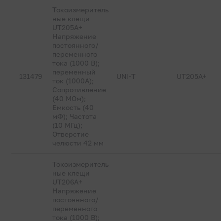
Токоизмеритель
ные клещи
UT205A+
Напряжение
постоянного/
переменного
тока (1000 В);
переменный
131479
UNI-T
UT205A+
ток (1000А);
Сопротивление
(40 МОм);
Емкость (40
мФ); Частота
(10 МГц);
Отверстие
челюсти 42 мм
Токоизмеритель
ные клещи
UT206A+
Напряжение
постоянного/
переменного
тока (1000 В);