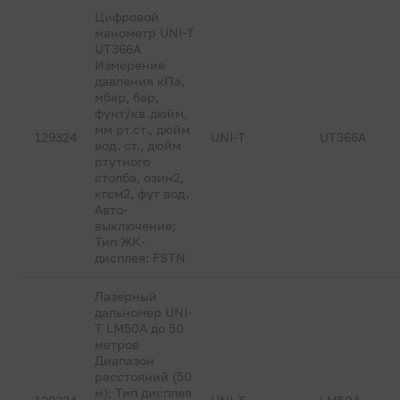
Цифровой
манометр UNI-T
UT366A
Измерение
давления кПа,
мбар, бар,
фунт/кв.дюйм,
мм рт.ст., дюйм
129324
UNI-T
UT366A
вод. ст., дюйм
ртутного
столба, озин2,
кгсм2, фут вод.
Авто-
выключение;
Тип ЖК-
дисплея: FSTN
Лазерный
дальномер UNI-
T LM50A до 50
метров
Диапазон
расстояний (50
м); Тип дисплея