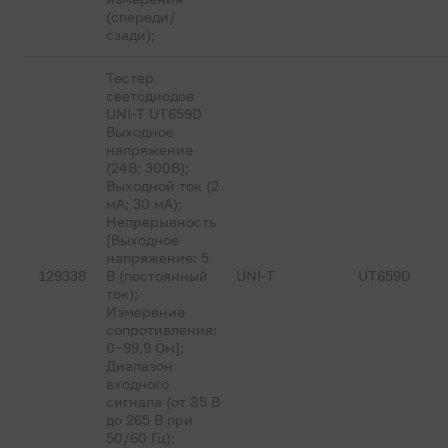
(спереди/
сзади);
Тестер
светодиодов
UNI-T UT659D
Выходное
напряжение
(24В; 300В);
Выходной ток (2
мА; 30 мА);
Непрерывность
[Выходное
напряжение: 5
129338
В (постоянный
UNI-T
UT659D
ток);
Измерение
сопротивления:
0~99,9 Ом];
Диапазон
входного
сигнала (от 85 В
до 265 В при
50/60 Гц);