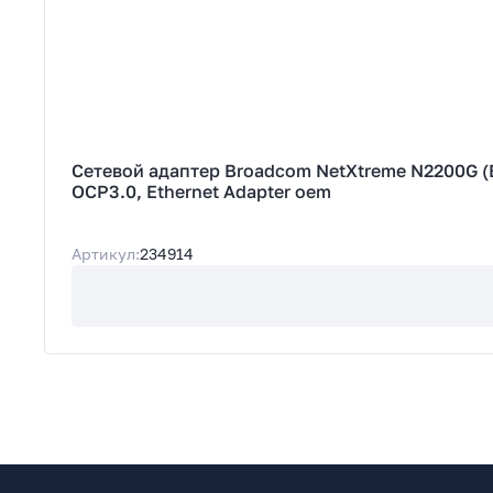
Сетевой адаптер Broadcom NetXtreme N2200G (BCM957608-N2200GQP00) OEM 2x200GbE (400/200
OCP3.0, Ethernet Adapter oem
Артикул:
234914