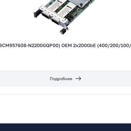
/100/50/25GbE), PCIe 5.0 x16, QSFP112, BCM57608,
Подробнее