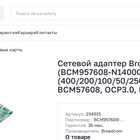
арантия
Карьера
Контакты
вые карты
Сетевой адаптер B
(BCM957608-N1400
(400/200/100/50/25G
BCM57608, OCP3.0, 
Артикул:
234915
Партномер :
BCM957608-
N1400GDP00||oem
Гарантия:
36 мес.
Производитель:
Broadcom
О товаре