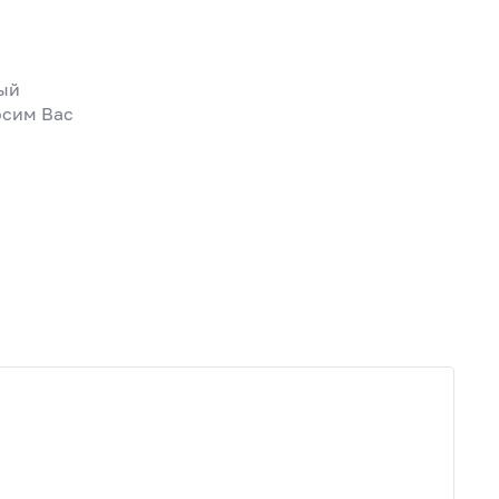
ный
осим Вас