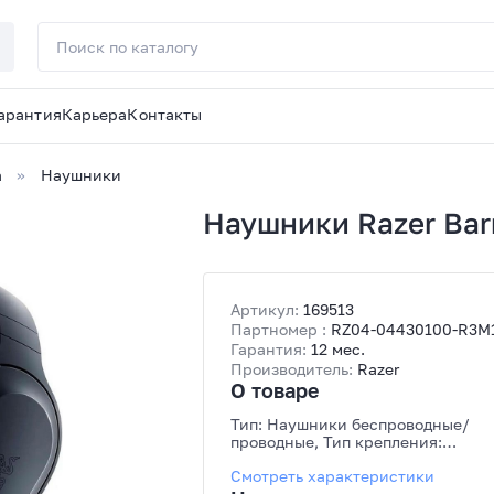
арантия
Карьера
Контакты
а
Наушники
Наушники Razer Barr
Артикул:
169513
Партномер :
RZ04-04430100-R3M
Гарантия:
12 мес.
Производитель:
Razer
О товаре
Тип: Наушники беспроводные/
проводные, Тип крепления:
оголовье, Интерфейс подключени
Смотреть характеристики
3.5мм (3-конт.), Bluetooth, RF