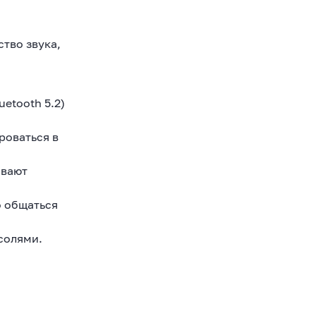
ство звука,
etooth 5.2)
роваться в
ивают
о общаться
солями.