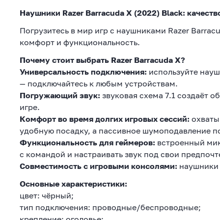
Наушники Razer Barracuda X (2022) Black: качест
Погрузитесь в мир игр с наушниками Razer Barracu
комфорт и функциональность.
Почему стоит выбрать Razer Barracuda X?
Универсальность подключения:
используйте наушн
— подключайтесь к любым устройствам.
Погружающий звук:
звуковая схема 7.1 создаёт о
игре.
Комфорт во время долгих игровых сессий:
охваты
удобную посадку, а пассивное шумоподавление по
Функциональность для геймеров:
встроенный мик
с командой и настраивать звук под свои предпочт
Совместимость с игровыми консолями:
наушники 
Основные характеристики:
цвет: чёрный;
тип подключения: проводные/беспроводные;
крепление: оголовье;