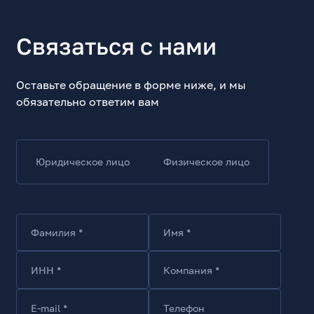
IEEE 1588
Да
Связаться с нами
Прочие характеристики
Оставьте обращение в форме ниже, и мы
Низкий профиль платы
обязательно ответим вам
Нет
Дальность передачи данных, max, м
100
Особенности
Юридическое лицо
Физическое лицо
Поддержка IEEE802.3af/at
Комплект поставки
Сетевой адаптер, руководство пользователя
Фамилия *
Имя *
ИНН *
Компания *
E-mail *
Телефон