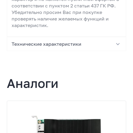
соответствии с пунктом 2 статьи 437 ГК РФ.
Убедительно просим Вас при покупке
проверять наличие желаемых функций и
характеристик.
Технические характеристики
Основные характеристики
Тип
Аналоги
Серверный сетевой адаптер
Модель
LRES2008PT
Основные характеристики
1000Base-T, 100Base-TX, 10Base-T
Версия интерфейса
PCI Express 2.1 x4