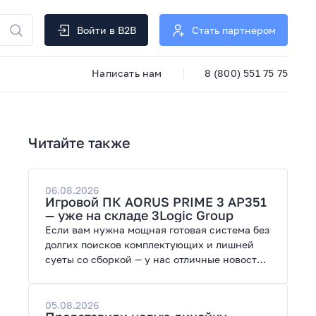
Войти в B2B
Стать партнером
Написать нам
8 (800) 551 75 75
Читайте также
06.08.2026
Игровой ПК AORUS PRIME 3 AP351
— уже на складе 3Logic Group
Если вам нужна мощная готовая система без
долгих поисков комплектующих и лишней
суеты со сборкой — у нас отличные новости.
На склад поступил ПК AORUS PRIME 3 от
GIGABYTE. Модель создана для высоких
графических нагрузок, современных игр и
05.08.2026