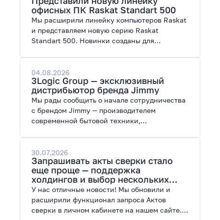
Представили новую линейку
работы с нейросетями.
офисных ПК Raskat Standart 500
Мы расширили линейку компьютеров Raskat
и представляем новую серию Raskat
Standart 500. Новинки созданы для
повседневной и профессиональной работы,
сочетая высокую производительность,
энергоэффективность и широкие
04.08.2026
3Logic Group — эксклюзивный
возможности модернизации.
дистрибьютор бренда Jimmy
Мы рады сообщить о начале сотрудничества
с брендом Jimmy — производителем
современной бытовой техники,
представленной на рынках России, Европы,
Америки, Китая и Беларуси.
30.07.2026
Запрашивать акты сверки стало
еще проще — поддержка
холдингов и выбор нескольких
периодов
У нас отличные новости! Мы обновили и
расширили функционал запроса Актов
сверки в личном кабинете на нашем сайте.