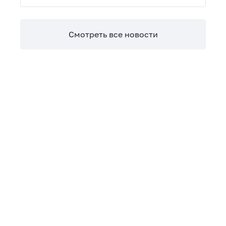
Теперь сверять взаиморасчеты и закрывать
отчетные периоды можно в разы быстрее.
Смотреть все новости