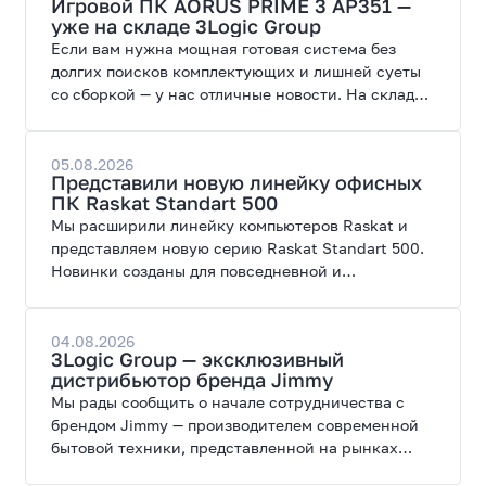
Игровой ПК AORUS PRIME 3 AP351 —
уже на складе 3Logic Group
Если вам нужна мощная готовая система без
долгих поисков комплектующих и лишней суеты
со сборкой — у нас отличные новости. На склад
поступил ПК AORUS PRIME 3 от GIGABYTE. Модель
создана для высоких графических нагрузок,
современных игр и работы с нейросетями.
05.08.2026
Представили новую линейку офисных
ПК Raskat Standart 500
Мы расширили линейку компьютеров Raskat и
представляем новую серию Raskat Standart 500.
Новинки созданы для повседневной и
профессиональной работы, сочетая высокую
производительность, энергоэффективность и
широкие возможности модернизации.
04.08.2026
3Logic Group — эксклюзивный
дистрибьютор бренда Jimmy
Мы рады сообщить о начале сотрудничества с
брендом Jimmy — производителем современной
бытовой техники, представленной на рынках
России, Европы, Америки, Китая и Беларуси.