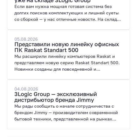
Если вам нужна мощная готовая система без
долгих поисков комплектующих и лишней суеты
со сборкой — у нас отличные новости. На склад
поступил ПК AORUS PRIME 3 от GIGABYTE. Модель
создана для высоких графических нагрузок,
современных игр и работы с нейросетями.
05.08.2026
Представили новую линейку офисных
ПК Raskat Standart 500
Мы расширили линейку компьютеров Raskat и
представляем новую серию Raskat Standart 500.
Новинки созданы для повседневной и
профессиональной работы, сочетая высокую
производительность, энергоэффективность и
широкие возможности модернизации.
04.08.2026
3Logic Group — эксклюзивный
дистрибьютор бренда Jimmy
Мы рады сообщить о начале сотрудничества с
брендом Jimmy — производителем современной
бытовой техники, представленной на рынках
России, Европы, Америки, Китая и Беларуси.