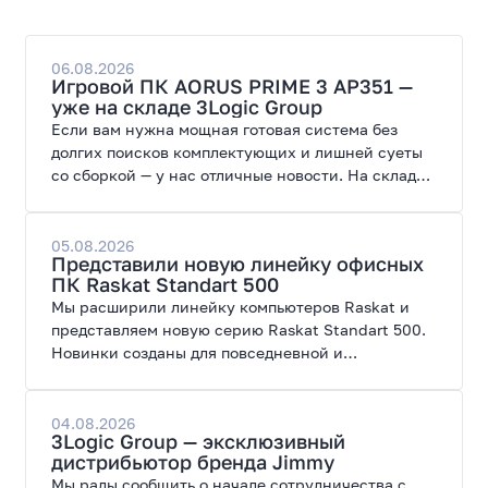
06.08.2026
Игровой ПК AORUS PRIME 3 AP351 —
уже на складе 3Logic Group
Если вам нужна мощная готовая система без
долгих поисков комплектующих и лишней суеты
со сборкой — у нас отличные новости. На склад
поступил ПК AORUS PRIME 3 от GIGABYTE. Модель
создана для высоких графических нагрузок,
современных игр и работы с нейросетями.
05.08.2026
Представили новую линейку офисных
ПК Raskat Standart 500
Мы расширили линейку компьютеров Raskat и
представляем новую серию Raskat Standart 500.
Новинки созданы для повседневной и
профессиональной работы, сочетая высокую
производительность, энергоэффективность и
широкие возможности модернизации.
04.08.2026
3Logic Group — эксклюзивный
дистрибьютор бренда Jimmy
Мы рады сообщить о начале сотрудничества с