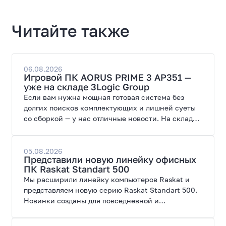
Читайте также
06.08.2026
Игровой ПК AORUS PRIME 3 AP351 —
уже на складе 3Logic Group
Если вам нужна мощная готовая система без
долгих поисков комплектующих и лишней суеты
со сборкой — у нас отличные новости. На склад
поступил ПК AORUS PRIME 3 от GIGABYTE. Модель
создана для высоких графических нагрузок,
современных игр и работы с нейросетями.
05.08.2026
Представили новую линейку офисных
ПК Raskat Standart 500
Мы расширили линейку компьютеров Raskat и
представляем новую серию Raskat Standart 500.
Новинки созданы для повседневной и
профессиональной работы, сочетая высокую
производительность, энергоэффективность и