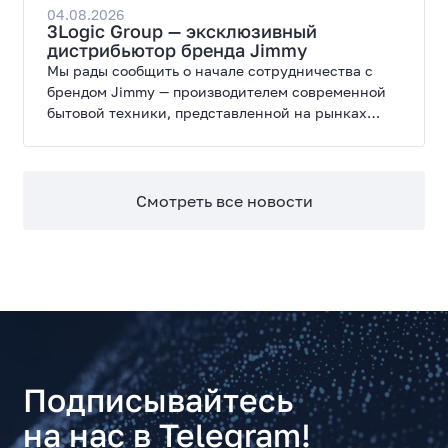
широкие возможности модернизации.
04.08.2026
3Logic Group — эксклюзивный
дистрибьютор бренда Jimmy
Мы рады сообщить о начале сотрудничества с
брендом Jimmy — производителем современной
бытовой техники, представленной на рынках
России, Европы, Америки, Китая и Беларуси.
Смотреть все новости
Подписывайтесь
на нас в Telegram!