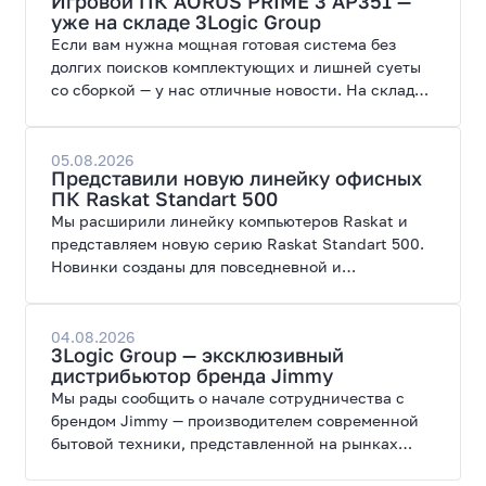
Игровой ПК AORUS PRIME 3 AP351 —
уже на складе 3Logic Group
Если вам нужна мощная готовая система без
долгих поисков комплектующих и лишней суеты
со сборкой — у нас отличные новости. На склад
поступил ПК AORUS PRIME 3 от GIGABYTE. Модель
создана для высоких графических нагрузок,
современных игр и работы с нейросетями.
05.08.2026
Представили новую линейку офисных
ПК Raskat Standart 500
Мы расширили линейку компьютеров Raskat и
представляем новую серию Raskat Standart 500.
Новинки созданы для повседневной и
профессиональной работы, сочетая высокую
производительность, энергоэффективность и
широкие возможности модернизации.
04.08.2026
3Logic Group — эксклюзивный
дистрибьютор бренда Jimmy
Мы рады сообщить о начале сотрудничества с
брендом Jimmy — производителем современной
бытовой техники, представленной на рынках
России, Европы, Америки, Китая и Беларуси.