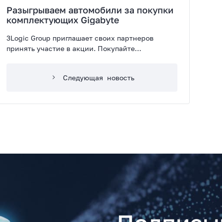
Разыгрываем автомобили за покупки
комплектующих Gigabyte
3Logic Group приглашает своих партнеров
принять участие в акции. Покупайте
материнские платы Gigabyte и получите шанс
выиграть один из двух кроссоверов GAC GS3.
Следующая
новость