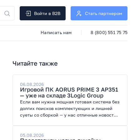
Войти в B2B
Стать партнером
Написать нам
8 (800) 551 75 75
Читайте также
06.08.2026
Игровой ПК AORUS PRIME 3 AP351
— уже на складе 3Logic Group
Если вам нужна мощная готовая система без
долгих поисков комплектующих и лишней
суеты со сборкой — у нас отличные новости.
На склад поступил ПК AORUS PRIME 3 от
GIGABYTE. Модель создана для высоких
графических нагрузок, современных игр и
05.08.2026