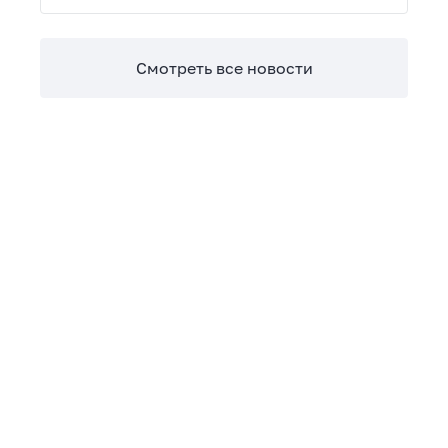
Теперь сверять взаиморасчеты и закрывать
отчетные периоды можно в разы быстрее.
Смотреть все новости