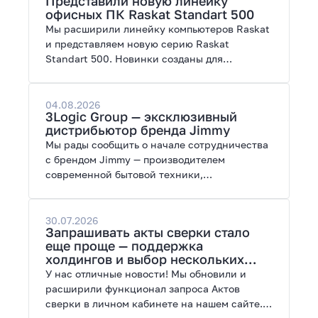
Представили новую линейку
работы с нейросетями.
офисных ПК Raskat Standart 500
Мы расширили линейку компьютеров Raskat
и представляем новую серию Raskat
Standart 500. Новинки созданы для
повседневной и профессиональной работы,
сочетая высокую производительность,
энергоэффективность и широкие
04.08.2026
3Logic Group — эксклюзивный
возможности модернизации.
дистрибьютор бренда Jimmy
Мы рады сообщить о начале сотрудничества
с брендом Jimmy — производителем
современной бытовой техники,
представленной на рынках России, Европы,
Америки, Китая и Беларуси.
30.07.2026
Запрашивать акты сверки стало
еще проще — поддержка
холдингов и выбор нескольких
периодов
У нас отличные новости! Мы обновили и
расширили функционал запроса Актов
сверки в личном кабинете на нашем сайте.