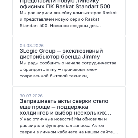
Представили новую линейку
работы с нейросетями.
офисных ПК Raskat Standart 500
Мы расширили линейку компьютеров Raskat
и представляем новую серию Raskat
Standart 500. Новинки созданы для
повседневной и профессиональной работы,
сочетая высокую производительность,
энергоэффективность и широкие
04.08.2026
3Logic Group — эксклюзивный
возможности модернизации.
дистрибьютор бренда Jimmy
Мы рады сообщить о начале сотрудничества
с брендом Jimmy — производителем
современной бытовой техники,
представленной на рынках России, Европы,
Америки, Китая и Беларуси.
30.07.2026
Запрашивать акты сверки стало
еще проще — поддержка
холдингов и выбор нескольких
периодов
У нас отличные новости! Мы обновили и
расширили функционал запроса Актов
сверки в личном кабинете на нашем сайте.