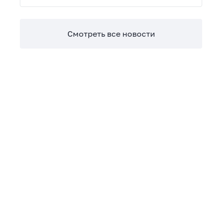
Теперь сверять взаиморасчеты и закрывать
отчетные периоды можно в разы быстрее.
Смотреть все новости