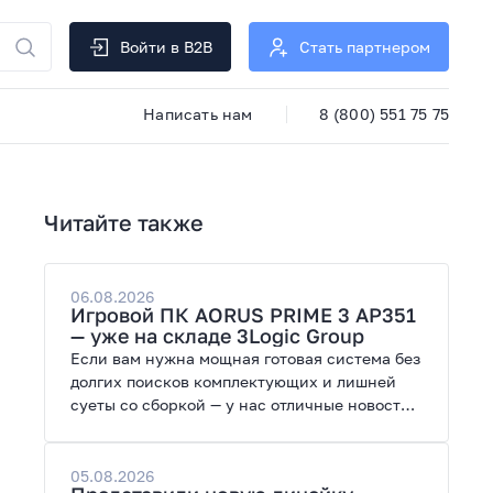
Войти в B2B
Стать партнером
Написать нам
8 (800) 551 75 75
Читайте также
06.08.2026
Игровой ПК AORUS PRIME 3 AP351
— уже на складе 3Logic Group
Если вам нужна мощная готовая система без
долгих поисков комплектующих и лишней
суеты со сборкой — у нас отличные новости.
На склад поступил ПК AORUS PRIME 3 от
GIGABYTE. Модель создана для высоких
графических нагрузок, современных игр и
05.08.2026