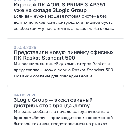
Игровой ПК AORUS PRIME 3 AP351 —
уже на складе 3Logic Group
Если вам нужна мощная готовая система без
долгих поисков комплектующих и лишней суеты
со сборкой — у нас отличные новости. На склад
поступил ПК AORUS PRIME 3 от GIGABYTE. Модель
создана для высоких графических нагрузок,
современных игр и работы с нейросетями.
05.08.2026
Представили новую линейку офисных
ПК Raskat Standart 500
Мы расширили линейку компьютеров Raskat и
представляем новую серию Raskat Standart 500.
Новинки созданы для повседневной и
профессиональной работы, сочетая высокую
производительность, энергоэффективность и
широкие возможности модернизации.
04.08.2026
3Logic Group — эксклюзивный
дистрибьютор бренда Jimmy
Мы рады сообщить о начале сотрудничества с
брендом Jimmy — производителем современной
бытовой техники, представленной на рынках
России, Европы, Америки, Китая и Беларуси.