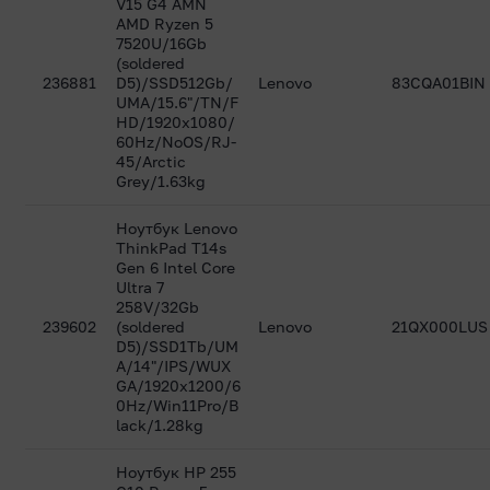
V15 G4 AMN
AMD Ryzen 5
7520U/16Gb
(soldered
236881
D5)/SSD512Gb/
Lenovo
83CQA01BIN
UMA/15.6"/TN/F
HD/1920x1080/
60Hz/NoOS/RJ-
45/Arctic
Grey/1.63kg
Ноутбук Lenovo
ThinkPad T14s
Gen 6 Intel Core
Ultra 7
258V/32Gb
239602
(soldered
Lenovo
21QX000LUS
D5)/SSD1Tb/UM
A/14"/IPS/WUX
GA/1920x1200/6
0Hz/Win11Pro/B
lack/1.28kg
Ноутбук HP 255