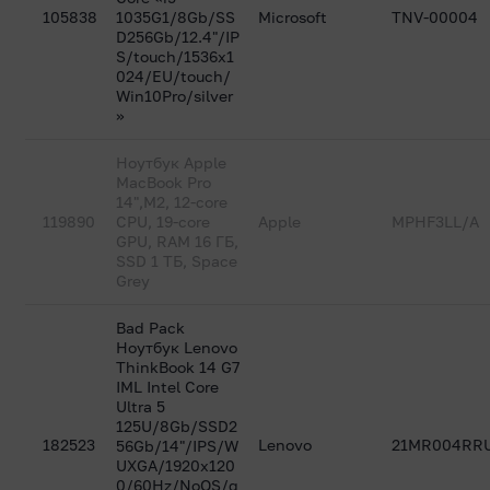
105838
1035G1/8Gb/SS
Microsoft
TNV-00004
D256Gb/12.4"/IP
S/touch/1536x1
024/EU/touch/
Win10Pro/silver
»
Ноутбук Apple
MacBook Pro
14",M2, 12-core
119890
CPU, 19-core
Apple
MPHF3LL/A
GPU, RAM 16 ГБ,
SSD 1 ТБ, Space
Grey
Bad Pack
Ноутбук Lenovo
ThinkBook 14 G7
IML Intel Core
Ultra 5
125U/8Gb/SSD2
182523
Lenovo
21MR004RRU
56Gb/14"/IPS/W
UXGA/1920x120
0/60Hz/NoOS/g