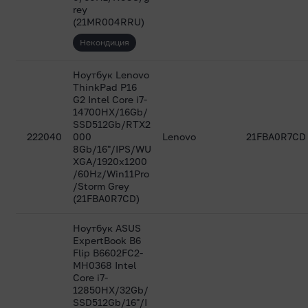
rey
(21MR004RRU)
Некондиция
Ноутбук Lenovo
ThinkPad P16
G2 Intel Core i7-
14700HX/16Gb/
SSD512Gb/RTX2
222040
000
Lenovo
21FBA0R7CD
8Gb/16"/IPS/WU
XGA/1920x1200
/60Hz/Win11Pro
/Storm Grey
(21FBA0R7CD)
Ноутбук ASUS
ExpertBook B6
Flip B6602FC2-
MH0368 Intel
Core i7-
12850HX/32Gb/
SSD512Gb/16"/I