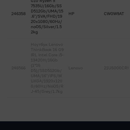
G10 Ryzen 5
7535U/16Gb/SS
D512Gb/UMA/15
246358
HP
CW0W9AT
.6"/SVA/FHD/19
20x1080/60Hz/
noOS/Silver/1.5
2kg
Ноутбук Lenovo
ThinkBook 16 G9
IRL Intel Core i5-
13420H/16Gb
(1*16
246566
Lenovo
21US000CRI
D5)/SSD512Gb/
UMA/16"/IPS/W
UXGA/1920x120
0/60Hz/NoOS/R
J-45/Grey/1.7kg