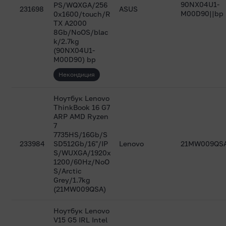
90NX04U1-
PS/WQXGA/256
231698
ASUS
M00D90||bp
0x1600/touch/R
TX A2000
8Gb/NoOS/blac
k/2.7kg
(90NX04U1-
M00D90) bp
Некондиция
Ноутбук Lenovo
ThinkBook 16 G7
ARP AMD Ryzen
7
7735HS/16Gb/S
233984
SD512Gb/16"/IP
Lenovo
21MW009QS
S/WUXGA/1920x
1200/60Hz/NoO
S/Arctic
Grey/1.7kg
(21MW009QSA)
Ноутбук Lenovo
V15 G5 IRL Intel