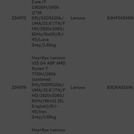
Core i7-
13620H/16Gb
(1*16
234973
D5)/SSD512Gb/
Lenovo
83HF00EMIG
UMA/15.6"/TN/F
HD/1920x1080/
60Hz/NoOS/RJ-
45/Luna
Grey/1.61kg
Ноутбук Lenovo
V15 G4 ABP AMD
Ryzen 7
7730U/16Gb
(soldered
D4)/SSD512Gb/
234979
Lenovo
83CRA01SIN
UMA/15.6"/TN/F
HD/1920x1080/
60Hz/Win11 (SL
English)/RJ-
45/Iron
Grey/1.65kg
Ноутбук Lenovo