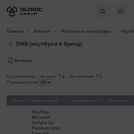
Главная
Каталог
Ноутбуки и аксессуары
Ноутб
SMB (ноутбуки A бренд)
Список
Фильтры
товаров
Сортировать:
по цене
по наличию
Показывать по:
Артикул
Наименование
Производитель
Партномер
Ноутбук
Microsoft
Surface Go
Platinum Intel
Core «i5-