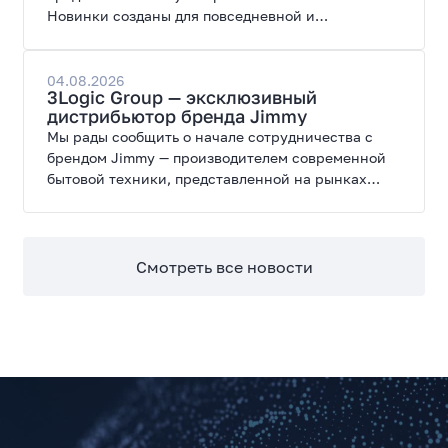
Новинки созданы для повседневной и
профессиональной работы, сочетая высокую
производительность, энергоэффективность и
широкие возможности модернизации.
04.08.2026
3Logic Group — эксклюзивный
дистрибьютор бренда Jimmy
Мы рады сообщить о начале сотрудничества с
брендом Jimmy — производителем современной
бытовой техники, представленной на рынках
России, Европы, Америки, Китая и Беларуси.
Смотреть все новости