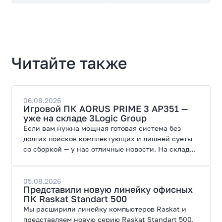
Читайте также
06.08.2026
Игровой ПК AORUS PRIME 3 AP351 —
уже на складе 3Logic Group
Если вам нужна мощная готовая система без
долгих поисков комплектующих и лишней суеты
со сборкой — у нас отличные новости. На склад
поступил ПК AORUS PRIME 3 от GIGABYTE. Модель
создана для высоких графических нагрузок,
современных игр и работы с нейросетями.
05.08.2026
Представили новую линейку офисных
ПК Raskat Standart 500
Мы расширили линейку компьютеров Raskat и
представляем новую серию Raskat Standart 500.