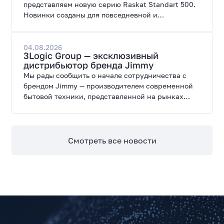
представляем новую серию Raskat Standart 500.
Новинки созданы для повседневной и
профессиональной работы, сочетая высокую
производительность, энергоэффективность и
широкие возможности модернизации.
04.08.2026
3Logic Group — эксклюзивный
дистрибьютор бренда Jimmy
Мы рады сообщить о начале сотрудничества с
брендом Jimmy — производителем современной
бытовой техники, представленной на рынках
России, Европы, Америки, Китая и Беларуси.
Смотреть все новости