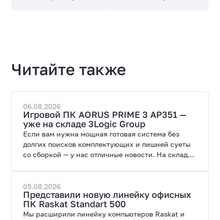
Читайте также
06.08.2026
Игровой ПК AORUS PRIME 3 AP351 —
уже на складе 3Logic Group
Если вам нужна мощная готовая система без
долгих поисков комплектующих и лишней суеты
со сборкой — у нас отличные новости. На склад
поступил ПК AORUS PRIME 3 от GIGABYTE. Модель
создана для высоких графических нагрузок,
современных игр и работы с нейросетями.
05.08.2026
Представили новую линейку офисных
ПК Raskat Standart 500
Мы расширили линейку компьютеров Raskat и