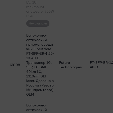
L5, 1U
rackmount
enclosure, 750W
PSU
Некондиция
Волоконно-
оптический
приемопередат
чик Fibertrade
FT-SFP-ER-1.25-
13-40-D
Трансивер 1G,
Future
FT-SFP-ER-1.
69108
SFP, LC SMF
Technologies
40-D
40km LX,
1310nm DBF
laser, Сделано в
России (Реестр
Минпромторга),
OEM
Волоконно-
оптический