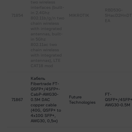
two wireless
interfaces (built-
RBD53G-
in 2.4Ghz
71854
MIKROTIK
5HacD2HnDT
802.11b/g/n two
EA
chain wireless
with integrated
antennas, built-
in 5Ghz
802.11ac two
chain wireless
with integrated
antennas), LTE
CAT18 mod
Кабель
Fibertrade FT-
QSFP+/4SFP+-
CabP-AWG30-
FT-
Future
71867
0.5M DAC
QSFP+/4SFP
Technologies
copper cable
AWG30-0.5M
(40G, QSFP+ to
4x10G SFP+,
AWG30, 0,5м)