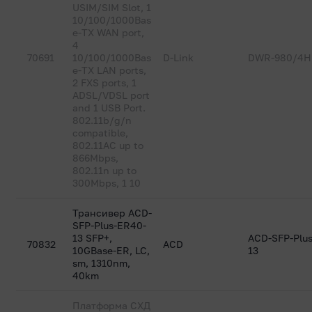
USIM/SIM Slot, 1
10/100/1000Bas
e-TX WAN port,
4
70691
10/100/1000Bas
D-Link
DWR-980/4H
e-TX LAN ports,
2 FXS ports, 1
ADSL/VDSL port
and 1 USB Port.
802.11b/g/n
compatible,
802.11AC up to
866Mbps,
802.11n up to
300Mbps, 1 10
Трансивер ACD-
SFP-Plus-ER40-
13 SFP+,
ACD-SFP-Plu
70832
ACD
10GBase-ER, LC,
13
sm, 1310nm,
40km
Платформа СХД