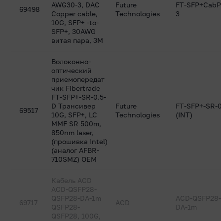
AWG30-3, DAC
Future
FT-SFP+CabP
69498
Copper cable,
Technologies
3
10G, SFP+ -to-
SFP+, 30AWG
витая пара, 3M
Волоконно-
оптический
приемопередат
чик Fibertrade
FT-SFP+-SR-0.5-
D Трансивер
Future
FT-SFP+-SR-0
69517
10G, SFP+, LC
Technologies
(INT)
MMF SR 500m,
850nm laser,
(прошивка Intel)
(аналог AFBR-
710SMZ) OEM
Кабель ACD
ACD-QSFP28-
QSFP28-DA-1m
ACD-QSFP28-
69717
ACD
QSFP28-
DA-1m
QSFP28, 100G,