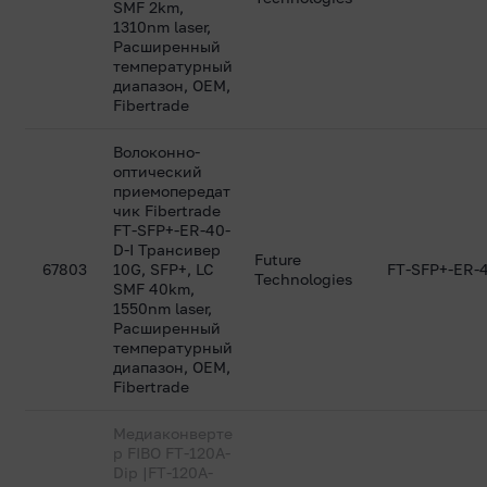
SMF 2km,
1310nm laser,
Расширенный
температурный
диапазон, OEM,
Fibertrade
Волоконно-
оптический
приемопередат
чик Fibertrade
FT-SFP+-ER-40-
D-I Трансивер
Future
67803
10G, SFP+, LC
FT-SFP+-ER-4
Technologies
SMF 40km,
1550nm laser,
Расширенный
температурный
диапазон, OEM,
Fibertrade
Медиаконверте
р FIBO FT-120A-
Dip |FT-120A-