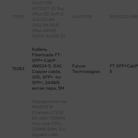
ASUSTOR
AS7110T 10 Bay
(Max.22) 2xM.2
70930
ASUSTOR
90IX01D1-BW
3x2.5GLAN
10GLAN 8GB
(Max.64GB)
DDR4 3xUSB {1}
Кабель
Fibertrade FT-
SFP+-CabP-
AWG24-5, DAC
Future
FT-SFP+CabP
71083
Copper cable,
Technologies
5
10G, SFP+ -to-
SFP+, 24AWG
витая пара, 5M
Маршрутизатор
MIKROTIK
Chateau LTE18
kit with 716MHz
four core CPU,
256MB RAM, 5 x
Gigabit LAN,