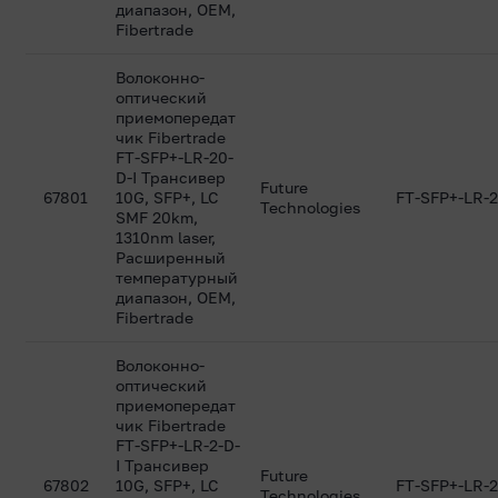
диапазон, OEM,
Fibertrade
Волоконно-
оптический
приемопередат
чик Fibertrade
FT-SFP+-LR-20-
D-I Трансивер
Future
67801
10G, SFP+, LC
FT-SFP+-LR-2
Technologies
SMF 20km,
1310nm laser,
Расширенный
температурный
диапазон, OEM,
Fibertrade
Волоконно-
оптический
приемопередат
чик Fibertrade
FT-SFP+-LR-2-D-
I Трансивер
Future
67802
10G, SFP+, LC
FT-SFP+-LR-2
Technologies