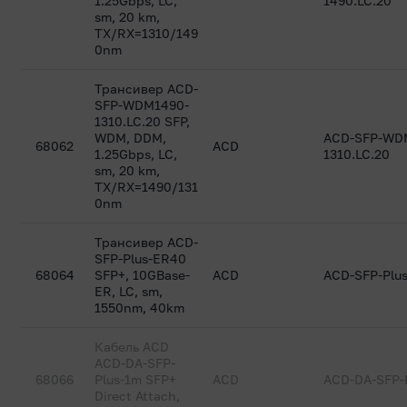
1.25Gbps, LC,
1490.LC.20
sm, 20 km,
TX/RX=1310/149
0nm
Трансивер ACD-
SFP-WDM1490-
1310.LC.20 SFP,
WDM, DDM,
ACD-SFP-WD
68062
ACD
1.25Gbps, LC,
1310.LC.20
sm, 20 km,
TX/RX=1490/131
0nm
Трансивер ACD-
SFP-Plus-ER40
68064
SFP+, 10GBase-
ACD
ACD-SFP-Plu
ER, LC, sm,
1550nm, 40km
Кабель ACD
ACD-DA-SFP-
68066
Plus-1m SFP+
ACD
ACD-DA-SFP-
Direct Attach,