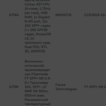
Cortex A57 CPU
(4-cores, 1.7GHz
per core), 4GB
67740
MIKROTIK
CCR2004-1G-
RAM, 1x Gigabit
RJ45 port, 12x
10G SFP+ cages,
2 x 25G SFP28
cages, RouterOS
L6, 1U
rackmount case,
Dual PSU, RTL
{5}, (000019)
Волоконно-
оптический
приемопередат
чик Fibertrade
FT-SFP+-SR-0.5-
D-I Трансивер
Future
67799
10G, SFP+, LC
FT-SFP+-SR-0
Technologies
MMF SR 500m,
850nm laser,
Расширенный
температурный