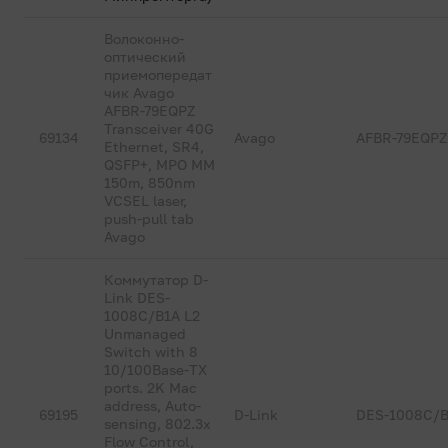
Волоконно-
оптический
приемопередат
чик Avago
AFBR-79EQPZ
Transceiver 40G
69134
Avago
AFBR-79EQPZ
Ethernet, SR4,
QSFP+, MPO MM
150m, 850nm
VCSEL laser,
push-pull tab
Avago
Коммутатор D-
Link DES-
1008C/B1A L2
Unmanaged
Switch with 8
10/100Base-TX
ports. 2K Mac
address, Auto-
69195
D-Link
DES-1008C/
sensing, 802.3x
Flow Control,