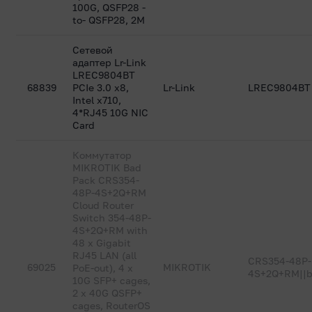
100G, QSFP28 -
to- QSFP28, 2M
Сетевой
адаптер Lr-Link
LREC9804BT
68839
PCIe 3.0 x8,
Lr-Link
LREC9804BT
Intel x710,
4*RJ45 10G NIC
Card
Коммутатор
MIKROTIK Bad
Pack CRS354-
48P-4S+2Q+RM
Cloud Router
Switch 354-48P-
4S+2Q+RM with
48 x Gigabit
RJ45 LAN (all
CRS354-48P-
69025
MIKROTIK
PoE-out), 4 x
4S+2Q+RM||
10G SFP+ cages,
2 x 40G QSFP+
cages, RouterOS