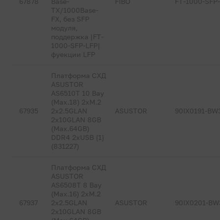
67878
Base-
FIBO
FT-1000-SFP
TX/1000Base-
FX, без SFP
модуля,
поддержка |FT-
1000-SFP-LFP|
фуекции LFP
Платформа СХД
ASUSTOR
AS6510T 10 Bay
(Max.18) 2xM.2
67935
2x2.5GLAN
ASUSTOR
90IX0191-BW
2x10GLAN 8GB
(Max.64GB)
DDR4 2xUSB {1}
(831227)
Платформа СХД
ASUSTOR
AS6508T 8 Bay
(Max.16) 2xM.2
67937
2x2.5GLAN
ASUSTOR
90IX0201-BW
2x10GLAN 8GB