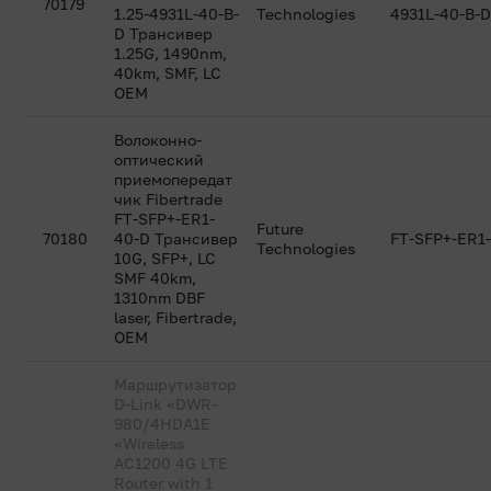
70179
1.25-4931L-40-B-
Technologies
4931L-40-B-
D Трансивер
1.25G, 1490nm,
40km, SMF, LC
OEM
Волоконно-
оптический
приемопередат
чик Fibertrade
FT-SFP+-ER1-
Future
70180
40-D Трансивер
FT-SFP+-ER1
Technologies
10G, SFP+, LC
SMF 40km,
1310nm DBF
laser, Fibertrade,
OEM
Маршрутизатор
D-Link «DWR-
980/4HDA1E
«Wireless
AC1200 4G LTE
Router with 1