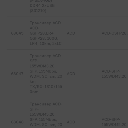
(Max.64GB)
DDR4 2xUSB
(831210)
Трансивер ACD
ACD-
68045
QSFP28.LR4
ACD
ACD-QSFP28
QSFP28, 100G,
LR4, 10km, 2xLC
Трансивер ACD-
SFP-
155WDM3.20
SFP, 155Mbps,
ACD-SFP-
68047
ACD
WDM, SC, sm, 20
155WDM3.20
km,
TX/RX=1310/155
0nm
Трансивер ACD-
SFP-
155WDM5.20
SFP, 155Mbps,
ACD-SFP-
68048
ACD
WDM, SC, sm, 20
155WDM5.20