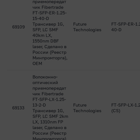
приемопередат
чик Fibertrade
FT-SFP-ER-1.25-
15-40-D
Трансивер 1G,
Future
FT-SFP-ER-1.
69109
SFP, LC SMF
Technologies
40-D
40km LX,
1550nm DBF
laser, Сделано в
России (Реестр
Минпромторга),
OEM
Волоконно-
оптический
приемопередат
чик Fibertrade
FT-SFP-LX-1.25-
13-2-D
Future
FT-SFP-LX-1.
69133
Трансивер 1G,
Technologies
(CS)
SFP, LC SMF 2km
LX, 1310nm FP
laser, Сделано в
России (Реестр
Минпромторга)