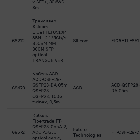
x SFP+, 30AWG,
3m
Трансивер
Silicom
EIC#FTLF8519P
3BNL 2.125Gb/s
68212
Silicom
EIC#FTLF85
850nM MM
300M SFP
optical
TRANSCEIVER
Кабель ACD
ACD-QSFP28-
QSFP28-DA-05m
ACD-QSFP28-
68479
ACD
QSFP28-
DA-05m
QSFP28, 100G,
twinax, 0,5m
Кабель
Fibertrade FT-
QSFP28-CabA-2,
Future
68572
AOC Active
FT-QSFP28-C
Technologies
optical cable,