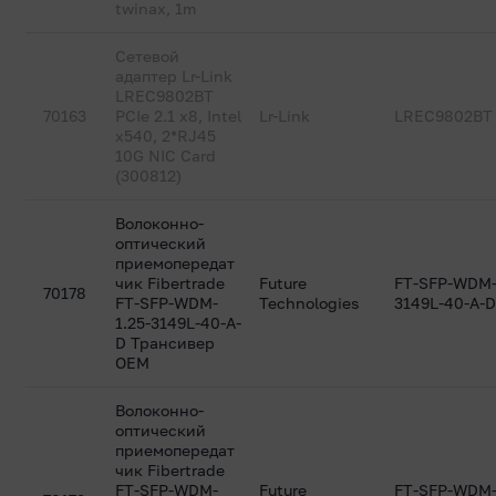
twinax, 1m
Сетевой
адаптер Lr-Link
LREC9802BT
70163
PCIe 2.1 x8, Intel
Lr-Link
LREC9802BT
x540, 2*RJ45
10G NIC Card
(300812)
Волоконно-
оптический
приемопередат
чик Fibertrade
Future
FT-SFP-WDM-
70178
FT-SFP-WDM-
Technologies
3149L-40-A-
1.25-3149L-40-A-
D Трансивер
ОEM
Волоконно-
оптический
приемопередат
чик Fibertrade
FT-SFP-WDM-
Future
FT-SFP-WDM-