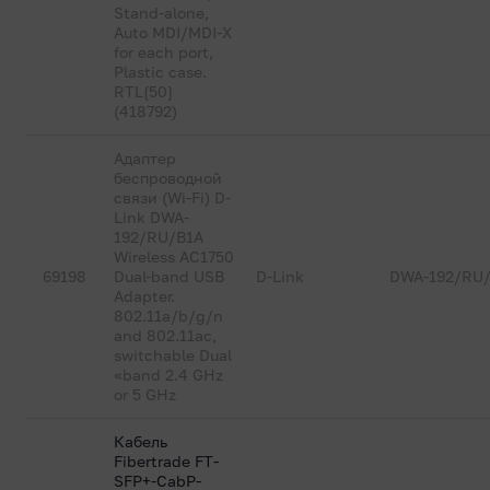
Stand-alone,
Auto MDI/MDI-X
for each port,
Plastic case.
RTL{50}
(418792)
Адаптер
беспроводной
связи (Wi-Fi) D-
Link DWA-
192/RU/B1A
Wireless AC1750
69198
Dual-band USB
D-Link
DWA-192/RU
Adapter.
802.11a/b/g/n
and 802.11ac,
switchable Dual
«band 2.4 GHz
or 5 GHz
Кабель
Fibertrade FT-
SFP+-CabP-