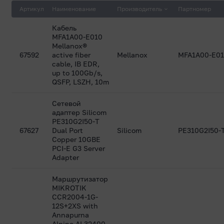
Артикул
Наименование
Производитель
Партномер
Сетевые видеорегистраторы
Кабель
MFA1A00-E010
Mellanox®
67592
active fiber
Mellanox
MFA1A00-E0
cable, IB EDR,
Трансиверы
up to 100Gb/s,
QSFP, LSZH, 10m
Сетевой
адаптер Silicom
Хранилища данных
PE310G2I50-T
67627
Dual Port
Silicom
PE310G2I50-
Copper 10GBE
PCI-E G3 Server
Adapter
Маршрутизатор
MIKROTIK
CCR2004-1G-
12S+2XS with
Annapurna
Alpine AL32400