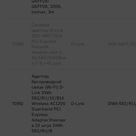
QSFP28-
QSFP28, 100G,
twinax, 3m
Сетевой
адаптер D-Link
DGE-560T/D1A
PCI-Express
71986
D-Link
DGE-560T/D
Network
Adapter with 1
10/100/1000Bas
e-T RJ-45 port.
Адаптер
беспроводной
связи (Wi-Fi) D-
Link DWA-
582/RU/10/B1A
71992
Wireless AC1200
D-Link
DWA-582/RU
Dual-band PCI
Express
Adapter.Упаковк
а 10 штук DWA-
582/RU/B