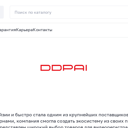
арантия
Карьера
Контакты
айзии и быстро стала одним из крупнейших поставщико
ами, компания смогла создать экосистему из своих п
 представлен широкий выбор товаров для видеорегистр