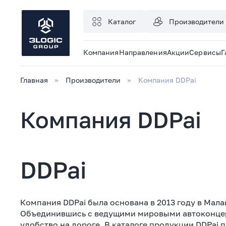
Каталог
Производители
Компания
Направления
Акции
Сервисы
Г
Главная
Производители
Компания DDPai
Компания DDPai
DDPai
Компания DDPai была основана в 2013 году в Мал
Объединившись с ведущими мировыми автоконцерн
удобство на дороге. В каталоге продукции DDPai