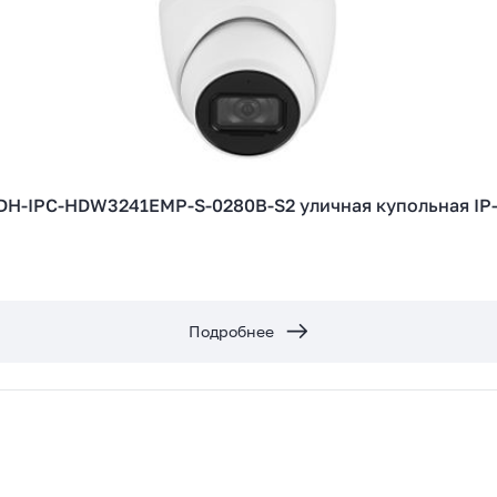
Fi ) оборудование
ры
 (маршрутизаторы)
о оборудования
h)
 оборудование
оростей
 коммутаторов
DH-IPC-HDW3241EMP-S-0280B-S2 уличная купольная IP
Подробнее