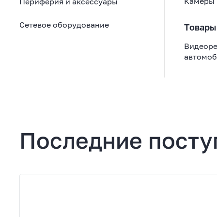
Камеры 
Периферия и аксессуары
Сетевое оборудование
Товары
Видеоре
автомоб
Внутренние твердотельные накопители (SSD)
Последние посту
Карты памяти
Устройства USB