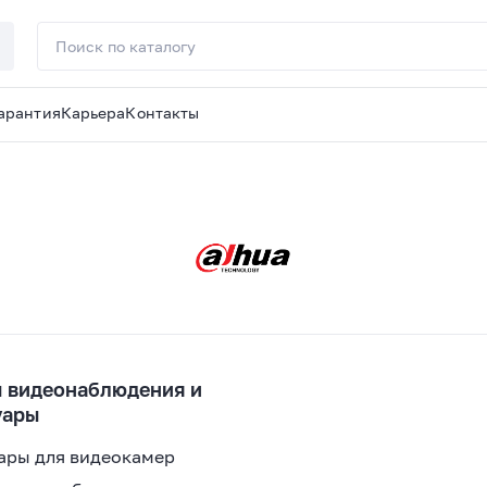
арантия
Карьера
Контакты
 видеонаблюдения и
уары
ары для видеокамер