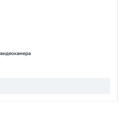
-видеокамера
К
А