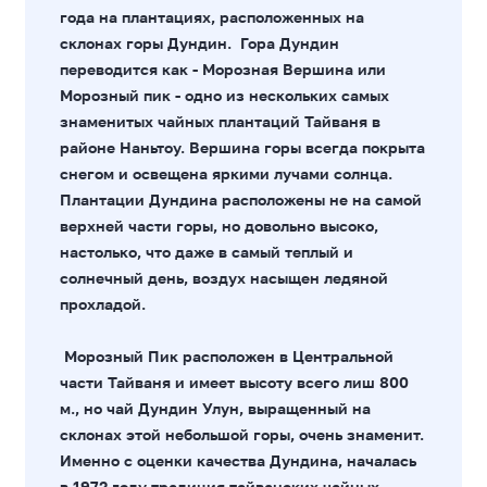
года на плантациях, расположенных на
склонах горы Дундин. Гора Дундин
переводится как - Морозная Вершина или
Морозный пик - одно из нескольких самых
знаменитых чайных плантаций Тайваня в
районе Наньтоу. Вершина горы всегда покрыта
снегом и освещена яркими лучами солнца.
Плантации Дундина расположены не на самой
верхней части горы, но довольно высоко,
настолько, что даже в самый теплый и
солнечный день, воздух насыщен ледяной
прохладой.
Морозный Пик расположен в Центральной
части Тайваня и имеет высоту всего лиш 800
м., но чай Дундин Улун, выращенный на
склонах этой небольшой горы, очень знаменит.
Именно с оценки качества Дундина, началась
в 1972 году традиция тайванских чайных