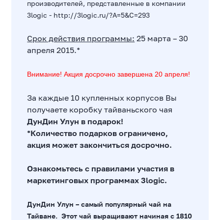
производителей, представленные в компании
3logic -
http://3logic.ru/?A=5&C=293
Срок действия программы:
25 марта – 30
апреля 2015.*
Внимание! Акция досрочно завершена 20 апреля!
За каждые 10 купленных корпусов Вы
получаете коробку тайваньского чая
ДунДин Улун
в подарок!
*Количество подарков ограничено,
акция может закончиться досрочно.
Ознакомьтесь с
правилами участия в
маркетинговых программах
3logic.
ДунДин Улун – самый популярный чай на
Тайване. Этот чай выращивают начиная с 1810