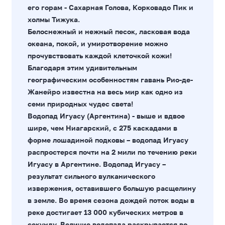
его горам - Сахарная Голова, Корковадо Пик и
холмы Тижука.
Белоснежный и нежный песок, ласковая вода
океана, покой, и умиротворение можно
прочувствовать каждой клеточкой кожи!
Благодаря этим удивительным
географическим особенностям гавань Рио-де-
Жанейро известна на весь мир как одно из
семи природных чудес света!
Водопад Игуасу (Аргентина) - выше и вдвое
шире, чем Ниагарский, с 275 каскадами в
форме лошадиной подковы – водопад Игуасу
распростерся почти на 2 мили по течению реки
Игуасу в Аргентине. Водопад Игуасу –
результат сильного вулканического
извержения, оставившего большую расщелину
в земле. Во время сезона дождей поток воды в
реке достигает 13 000 кубических метров в
секунду. Величие водопада раскрывается во