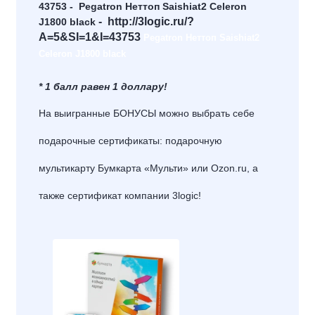
43753
-
Pegatron Неттоп Saishiat2 Celeron
-
http://3logic.ru/?
J1800 black
A=5&SI=1&I=43753
Pegatron Неттоп Saishiat2
Celeron J1800 black
*
1 балл равен 1 доллару!
На выигранные
БОНУСЫ
можно выбрать себе
подарочные сертификаты: подарочную
мультикарту Бумкарта «Мульти» или Ozon.ru
, а
также сертификат компании
3logic!