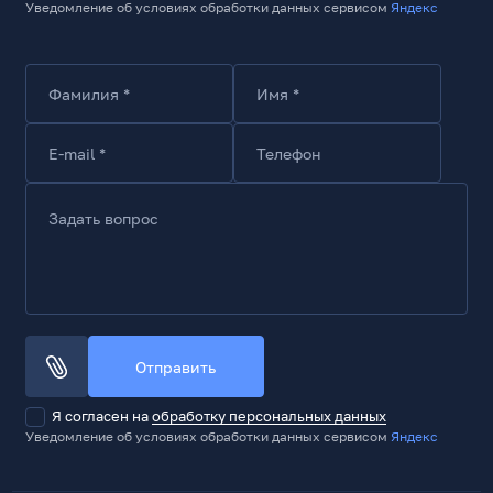
Уведомление об условиях обработки данных сервисом
Яндекс
25
Особенности
52 мелодии, 4 уровня громкости, поддержка до 100
внешних кнопок
Фамилия *
Имя *
Вид поставки
RTL
E-mail *
Телефон
Комплект поставки
Дверной звонок, приемник, крепление, инструкция
Задать вопрос
Отправить
Я согласен на
обработку персональных данных
Уведомление об условиях обработки данных сервисом
Яндекс