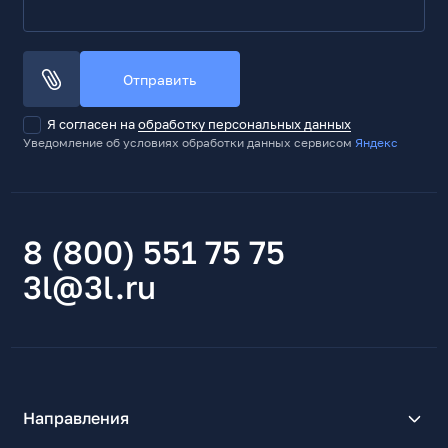
12
Стартовое напряжение, В
5
Отправить
Потребляемый ток, А
Я согласен на
обработку персональных данных
0.16
Уведомление об условиях обработки данных сервисом
Яндекс
Потребляемая мощность, Вт
1.56
Прочие характеристики
8 (800) 551 75 75
Длина кабеля, мм
620
3l@3l.ru
Средняя наработка на отказ, тыс. час
250
Вид крепления
Винты
Цвет вентилятора
Направления
Черный с белым