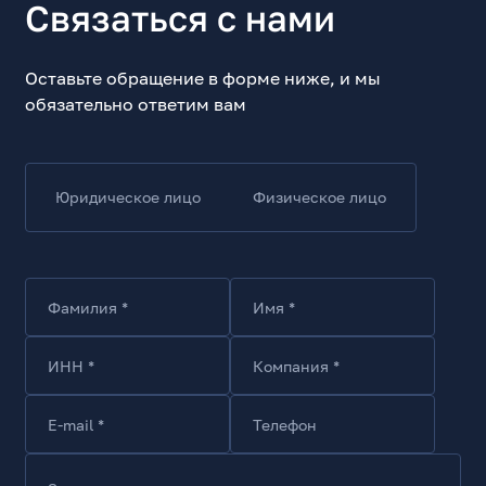
Связаться с нами
Модель вентилятора
VENTO PRO 120
Оставьте обращение в форме ниже, и мы
Назначение
обязательно ответим вам
Для систем водяного охлаждения, Для корпуса
Количество вентиляторов в комплекте
1
Юридическое лицо
Физическое лицо
Вентилятор
Диаметр, мм
120
Фамилия *
Имя *
Толщина, мм
25
Максимальная скорость вращения, об/мин
ИНН *
Компания *
2150
Минимальная скорость вращения, об/мин
E-mail *
Телефон
450
Максимальный поток воздуха, куб. фут/мин