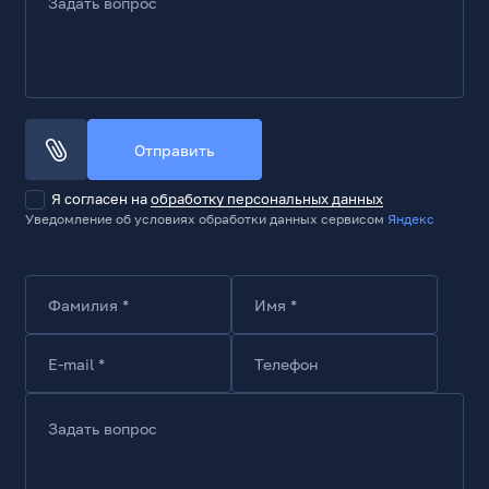
Задать вопрос
75
Максимальное давление воздуха, мм вод.ст.
3.15
Тип подшипника
Шариковый, двойной
Отправить
Уровень шума
Я согласен на
обработку персональных данных
Тип регулятора оборотов
Уведомление об условиях обработки данных сервисом
Яндекс
PWM
Расположение регулятора
Программно
Фамилия *
Имя *
Максимальный уровень шума, дБА
28
E-mail *
Телефон
Электрические параметры вентилятора
Задать вопрос
Тип коннектора
4 pin
Напряжение питания, В