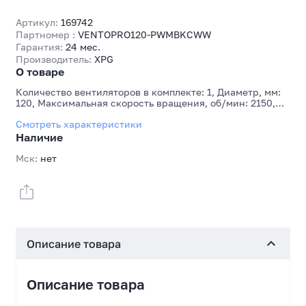
Артикул:
169742
Партномер :
VENTOPRO120-PWMBKCWW
Гарантия:
24 мес.
Производитель:
XPG
О товаре
Количество вентиляторов в комплекте: 1, Диаметр, мм:
120, Максимальная скорость вращения, об/мин: 2150,
Максимальный поток воздуха, куб. фут/мин: 75, Тип
Смотреть характеристики
подшипника: Шариковый, двойной, Тип коннектора: 4
pin
Наличие
Мск:
нет
Описание товара
Описание товара