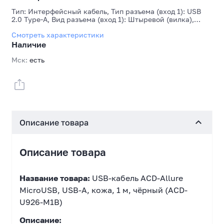
Тип: Интерфейсный кабель, Тип разъема (вход 1): USB
2.0 Type-A, Вид разъема (вход 1): Штыревой (вилка),
Количество разъемов (вход 1): 1, Тип разъема (выход 1):
Смотреть характеристики
Micro-USB 2.0, Вид разъема (выход 1): Штыревой (вилка),
Количество разъемов (выход 1): 1, Пропускная
Наличие
способность: 480 Мбит/с, Длина кабеля, м: 1, Цвет:
Черный
Мск:
есть
Описание товара
Описание товара
Название товара:
USB-кабель ACD-Allure
MicroUSB, USB-A, кожа, 1 м, чёрный (ACD-
U926-M1B)
Описание: