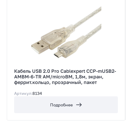
USB 2.0 Type-A
Вид разъема (вход 1)
Штыревой (вилка)
Количество разъемов (вход 1)
1
Тип разъема (выход 1)
Micro-USB 2.0
Вид разъема (выход 1)
Штыревой (вилка)
Кабель USB 2.0 Pro Cablexpert CCP-mUSB2-
AMBM-6-TR AM/microBM, 1,8м, экран,
Количество разъемов (выход 1)
феррит.кольцо, прозрачный, пакет
1
Пропускная способность
Артикул:
8134
480 Мбит/с
Подробнее
Прочие характеристики
Плоский кабель
Нет