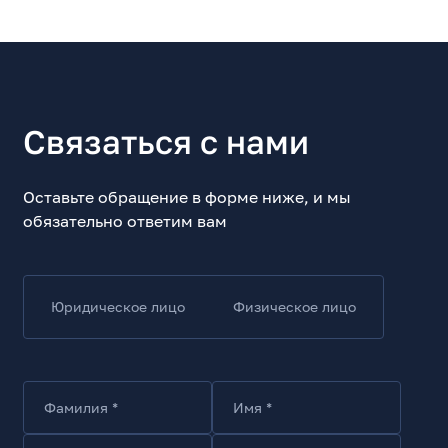
Внешняя тканевая оплетка
Да
Длина кабеля, м
1
Цвет
Связаться с нами
Черный
Вид поставки
RTL
Оставьте обращение в форме ниже, и мы
обязательно ответим вам
Комплект поставки
Кабель
Юридическое лицо
Физическое лицо
Фамилия *
Имя *