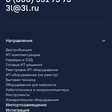
RJ45
3l@3l.ru
Функции и возможности
Детектор движения (срабатывание при движении)
Да
Встроенный микрофон (запись звука)
Да
Направления
Встроенный динамик (аудиосвязь)
Дистрибьюция
Нет
ИТ-комплектующие
Запись видео
Серверы и СХД
непрерывная, по событию, по тревоге
Готовые ИТ-решения
Реестровое ИТ-оборудование
Сохранение видео
ИТ-оборудование (не реестр)
в облако
Бытовая техника
Оборудование для майнинга
Мобильное приложение
Робототехника и микрокомпьютеры
UniFi
Инструменты
Измерительное оборудование
Прочие характеристики
Импортозамещение
Температура эксплуатации
Интеграция