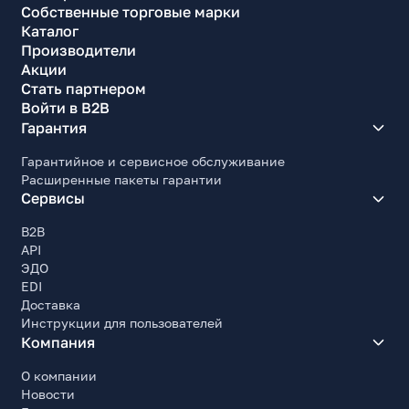
-20...+40C
Собственные торговые марки
Каталог
Антивандальное исполнение
Производители
Да
Акции
Материал корпуса
Стать партнером
Пластик
Войти в B2B
Гарантия
Основной цвет корпуса
Белый
Гарантийное и сервисное обслуживание
Расширенные пакеты гарантии
Ширина, мм
Сервисы
48
B2B
Высота, мм
API
107.5
ЭДО
Глубина, мм
EDI
48
Доставка
Инструкции для пользователей
Вес, г
Компания
170
О компании
Комплект поставки
Новости
Камера, комплект крепежа, документация