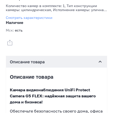
Количество камер в комплекте: 1, Тип конструкции
камеры: цилиндрическая, Исполнение камеры: уличная,
внутренняя, Разрешение сенсора, Мп: 5, Тип фокусного
Смотреть характеристики
расстояния: фиксированное, Поддержка PoE: Да
Наличие
Мск:
есть
Описание товара
Описание товара
Камера видеонаблюдения UniFi Protect
Camera G5 FLEX: надёжная защита вашего
дома и бизнеса!
Обеспечьте безопасность своего дома, офиса