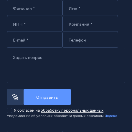
Оптическая система и компоненты
Фамилия *
Имя *
Количество объективов
1
ИНН *
Компания *
Тип сенсора
CMOS
E-mail *
Телефон
Разрешение сенсора, Мп
5
Задать вопрос
Максимальное разрешение видео
2688x1520
Частота кадров (максимальная), к/с
30
Поддерживаемые видеокодеки
Отправить
H.264, MJPEG
Тип фокусного расстояния
Я согласен на
обработку персональных данных
фиксированное
Уведомление об условиях обработки данных сервисом
Яндекс
Фокусное расстояние
нет данных