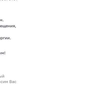
м.
вещения,
ргии.
ым!
ный
осим Вас