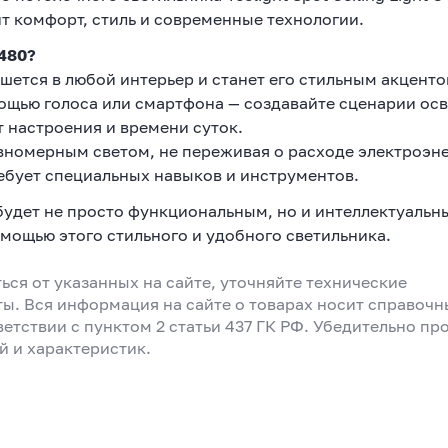
ит комфорт, стиль и современные технологии.
C480?
ется в любой интерьер и станет его стильным акценто
щью голоса или смартфона — создавайте сценарии ос
т настроения и времени суток.
вномерным светом, не переживая о расходе электроэне
ебует специальных навыков и инструментов.
е будет не просто функциональным, но и интеллектуальн
мощью этого стильного и удобного светильника.
ься от указанных на сайте, уточняйте технические
ты. Вся информация на сайте о товарах носит справоч
ветствии с пунктом 2 статьи 437 ГК РФ. Убедительно пр
й и характеристик.