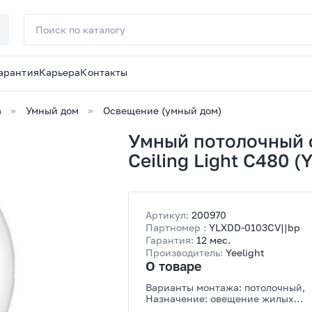
арантия
Карьера
Контакты
а
Умный дом
Освещение (умный дом)
Умный потолочный с
Ceiling Light C480 
Артикул:
200970
Партномер :
YLXDD-0103CV||bp
Гарантия:
12 мес.
Производитель:
Yeelight
О товаре
Варианты монтажа: потолочный,
Назначение: овещение жилых
помещений, Цоколь: Нет, Светово