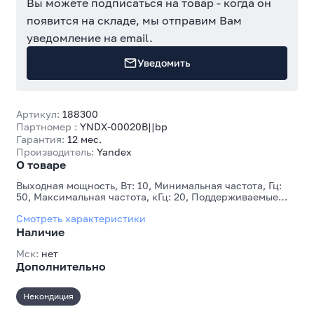
Вы можете подписаться на товар - когда он
появится на складе, мы отправим Вам
уведомление на email.
Уведомить
Артикул:
188300
Партномер :
YNDX-00020B||bp
Гарантия:
12 мес.
Производитель:
Yandex
О товаре
Выходная мощность, Вт: 10, Минимальная частота, Гц:
50, Максимальная частота, кГц: 20, Поддерживаемые
экосистемы: Умный дом Яндекса, Основной цвет
Смотреть характеристики
корпуса: Синий
Наличие
Мск:
нет
Дополнительно
Некондиция