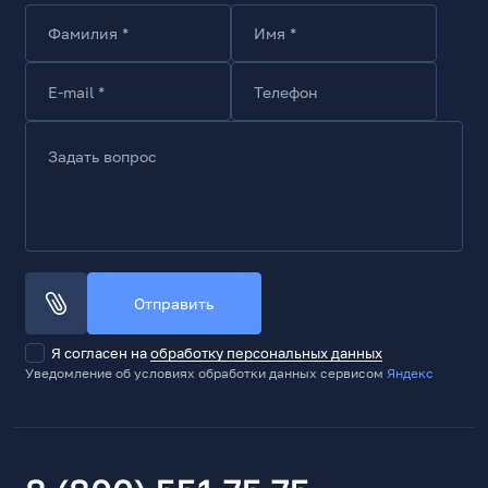
AUX 3.5мм
Фамилия *
Имя *
Тип разъема 1
AUX jack 3.5mm
E-mail *
Телефон
Количество разъемов типа 1
1
Задать вопрос
Прочие характеристики
Номинальное напряжение
200-240В
Материал корпуса
Пластик, ткань
Отправить
Основной цвет корпуса
Синий
Я согласен на
обработку персональных данных
Уведомление об условиях обработки данных сервисом
Яндекс
Маркетинговый цвет производителя
Синий
Поддержка ОС
Android, iOS