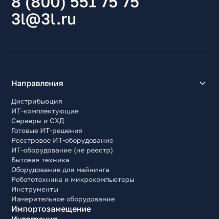
8 (800) 551 75 75
Системные требования
3l@3l.ru
Android, iOS
Длина, мм
97
Высота, мм
54
Глубина, мм
Направления
97
Дистрибьюция
Вес, г
ИТ-комплектующие
260
Серверы и СХД
Готовые ИТ-решения
Комплект поставки
Реестровое ИТ-оборудование
Умная колонка, адаптер питания, документация
ИТ-оборудование (не реестр)
Бытовая техника
Оборудование для майнинга
Робототехника и микрокомпьютеры
Инструменты
Измерительное оборудование
Импортозамещение
Интеграция