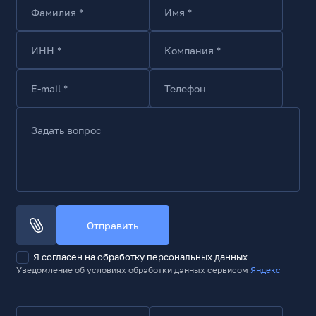
Фамилия *
Имя *
Максимальная скорость записи, МБ/с
1700
ИНН *
Компания *
Интерфейс
PCI-E
E-mail *
Телефон
Версия PCI-E
PCIe 3.0 x4
Задать вопрос
Поддержка NVMe
Да
Версия NVMe
1.3
Среднее время наработки на отказ (MTBF), тыс. час.
1600
Отправить
Суммарное число записываемых Байт (TBW), ТБ
Я согласен на
обработку персональных данных
1200
Уведомление об условиях обработки данных сервисом
Яндекс
Прочие характеристики
Ударостойкость