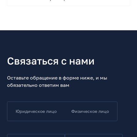
Основные характеристики
Тип
Внутренний твердотельный накопитель
Модель
AI298
Связаться с нами
Назначение
для ноутбуков/компьютеров
Оставьте обращение в форме ниже, и мы
Форм-фактор накопителя
обязательно ответим вам
M.2 2280
Номинальный объем, ГБ
2000
Юридическое лицо
Физическое лицо
Тип памяти
3D NAND
Максимальная скорость чтения, МБ/с
3200