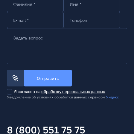
Фамилия *
Имя *
1500G/0.5мс
Температура эксплуатации
E-mail *
Телефон
0...+70C
Высота, мм
22
Задать вопрос
Толщина, мм
3.5
Вес, г
6
Тип комплектации
Отправить
RTL
Я согласен на
обработку персональных данных
Комплект поставки
Уведомление об условиях обработки данных сервисом
Яндекс
Накопитель, документация
8 (800) 551 75 75