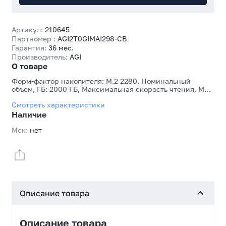
Артикул:
210645
Партномер :
AGI2T0GIMAI298-CB
Гарантия:
36 мес.
Производитель:
AGI
О товаре
Форм-фактор накопителя: M.2 2280, Номинальный
объем, ГБ: 2000 ГБ, Максимальная скорость чтения, МБ/
с: 3200 МБ/с, Максимальная скорость записи, МБ/с:
Смотреть характеристики
1700 МБ/с
Наличие
Мск:
нет
Описание товара
Описание товара