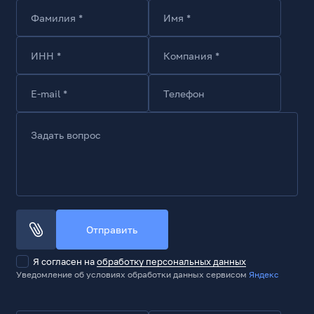
Толщина, мм
2.65
Фамилия *
Имя *
Вес, г
10
ИНН *
Компания *
Тип комплектации
RTL
E-mail *
Телефон
Комплект поставки
Накопитель, документация,
Задать вопрос
теплораспределительная пластина (может быть
предустановлена)
Отправить
Я согласен на
обработку персональных данных
Уведомление об условиях обработки данных сервисом
Яндекс