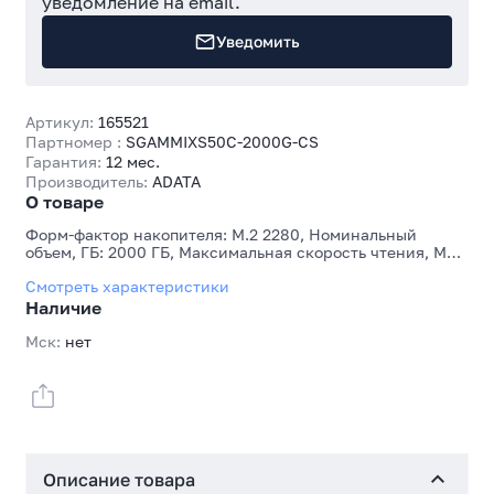
уведомление на email.
Уведомить
Артикул:
165521
Партномер :
SGAMMIXS50C-2000G-CS
Гарантия:
12 мес.
Производитель:
ADATA
О товаре
Форм-фактор накопителя: M.2 2280, Номинальный
объем, ГБ: 2000 ГБ, Максимальная скорость чтения, МБ/
с: 3500 МБ/с, Максимальная скорость записи, МБ/с:
Смотреть характеристики
2800 МБ/с
Наличие
Мск:
нет
Описание товара