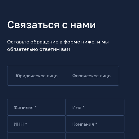
Трубный
Тип рукоятки
Прямой
Связаться с нами
Специальные
Трубный ключ: максимальное открытие - 60 мм
Оставьте обращение в форме ниже, и мы
Длина, мм
обязательно ответим вам
450
Материал рабочей части
Сталь (Cr-Mo + Carbon steel)
Юридическое лицо
Физическое лицо
Материал рукоятки
Алюминиевый сплав. Сталь
Основной цвет
Серый, черный, серебристый
Фамилия *
Имя *
Особенности
Длина: 18"
ИНН *
Компания *
Комплект поставки
Ключ