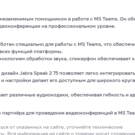
ет незаменимым помощником в работе с MS Teams. Он об
видеоконференции на профессиональном уровне.
аботан специально для работы с MS Teams, что обеспеч
 всех функций платформы.
нологиям обработки звука, спикерфон обеспечивает 
изайн Jabra Speak 2 75 позволяет легко интегрировать
 и настройки делает его доступным для широкого круга
ет различные аудиокодеки, обеспечивая гибкость и а
го партнёра для проведения видеоконференций в MS Tea
ься от указанных на сайте, уточняйте технические
ты. Вся информация на сайте о товарах носит справоч