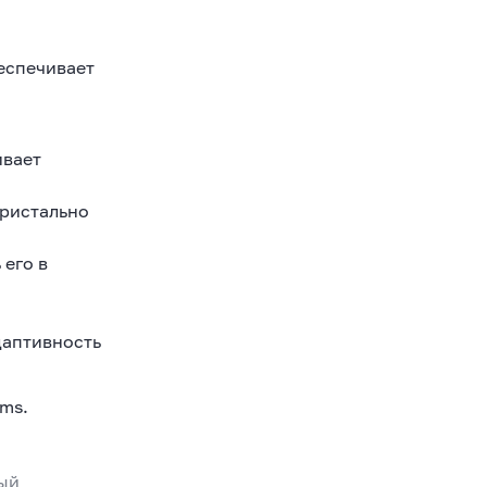
еспечивает
ивает
кристально
 его в
даптивность
ms.
ный