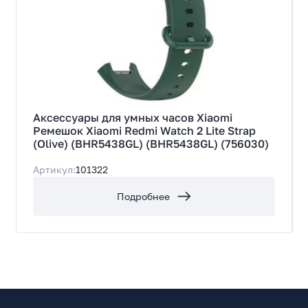
Количество в упаковке
1
Минимальная длина ремешка, мм
160
Максимальная длина ремешка, мм
219
Аксессуары для умных часов Xiaomi
Ремешок Xiaomi Redmi Watch 2 Lite Strap
Тип застежки
(Olive) (BHR5438GL) (BHR5438GL) (756030)
класcическая
Материал ремешка
Артикул:
101322
нейлон
Подробнее
Материал застежки
нержавеющая сталь
Цвет
Желтый
Комплект поставки
Ремешок для часов (короткий компонент, длинный
компонент), документация