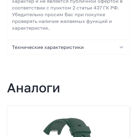
характер и не является публичной офертой в
соответствии с пунктом 2 статьи 437 ГК РФ.
Убедительно просим Вас при покупке
проверять наличие желаемых функций и
характеристик.
Технические характеристики
Основные характеристики
Тип
Аналоги
Ремешок (браслет)
Тип ремешка
классический
Совместимый бренд
Xiaomi
Совместимая модель
Watch S1 Active