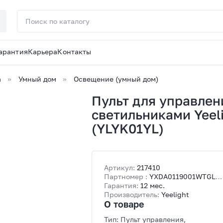
арантия
Карьера
Контакты
а
Умный дом
Освещение (умный дом)
Пульт для управле
светильниками Yee
(YLYK01YL)
Артикул:
217410
Партномер :
YXDA0119001WTGL
(YLYK01YL)
Гарантия:
12 мес.
Производитель:
Yeelight
О товаре
Тип: Пульт управления,