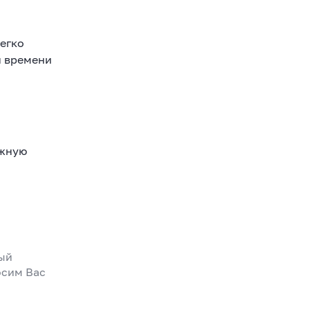
легко
и времени
ёжную
ный
осим Вас