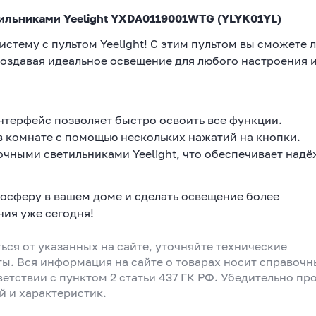
ильниками Yeelight YXDA0119001WTG (YLYK01YL)
стему с пультом Yeelight! С этим пультом вы сможете 
оздавая идеальное освещение для любого настроения 
терфейс позволяет быстро освоить все функции.
 комнате с помощью нескольких нажатий на кнопки.
чными светильниками Yeelight, что обеспечивает над
мосферу в вашем доме и сделать освещение более
ия уже сегодня!
ься от указанных на сайте, уточняйте технические
ты. Вся информация на сайте о товарах носит справоч
ветствии с пунктом 2 статьи 437 ГК РФ. Убедительно пр
й и характеристик.