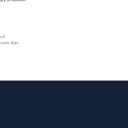
ный
осим Вас