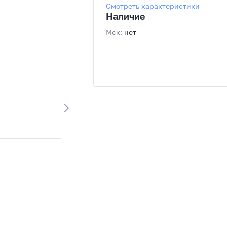
Смотреть характеристики
Разрешение сенсора, Мп: 8,
Поддержка WiFi: Да
Наличие
Мск:
нет