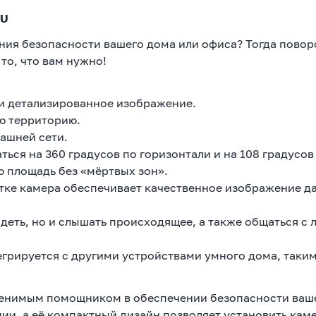
EU
ия безопасности вашего дома или офиса? Тогда поворо
то, что вам нужно!
 и детализированное изображение.
ю территорию.
машней сети.
ься на 360 градусов по горизонтали и на 108 градусов
ю площадь без «мёртвых зон».
тке камера обеспечивает качественное изображение д
деть, но и слышать происходящее, а также общаться с
грируется с другими устройствами умного дома, таким
аменимым помощником в обеспечении безопасности ваш
нии, а её компактный дизайн позволяет установить кам