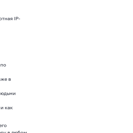
тная IP-
 по
аже в
 людьми
и как
его
еру в любом