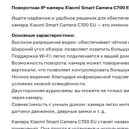
Поворотная IP-камера Xiaomi Smart Camera C700 
Ищете надёжное и удобное решение для обеспечен
камера Xiaomi Smart Camera C700 EU — это именно 
Основные характеристики:
Высокое разрешение видео: обеспечивает чёткое
Широкий угол обзора: позволяет охватить большу
Поддержка Wi-Fi: легко подключается к вашей до
Возможность поворота: камера может поворачиват
вертикали, что позволяет контролировать большу
Ночное видение: благодаря инфракрасной подсве
условиях низкой освещённости.
Двусторонняя аудиосвязь: вы можете не только ви
через камеру.
Совместимость с умным домом: камера легко инте
датчики движения, дверные замки и т. д.
Камера Xiaomi Smart Camera C700 EU станет нез
помещения. Она проста в установке и использова