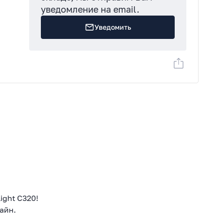
уведомление на email.
00
Уведомить
:
ight C320!
айн.