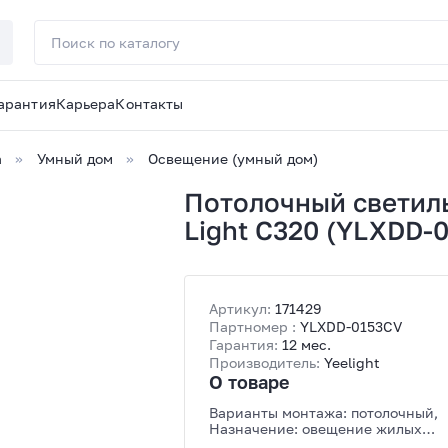
арантия
Карьера
Контакты
а
Умный дом
Освещение (умный дом)
Потолочный светильн
Light C320 (YLXDD-0
Артикул:
171429
Партномер :
YLXDD-0153CV
Гарантия:
12 мес.
Производитель:
Yeelight
О товаре
Варианты монтажа: потолочный,
Назначение: овещение жилых
помещений, Цоколь: Нет, Светово