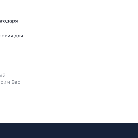
агодаря
ловия для
ный
осим Вас