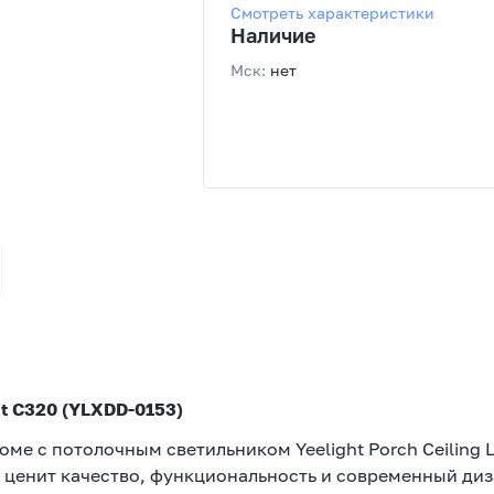
Смотреть характеристики
поток (max), лм: 1300, Мощность
светильника (max), Вт: 18,
Наличие
Цветовая температура: 2700...65
K, Цвет свечения: Регулируемый
Мск:
нет
белый, Поддержка "умного дома" 
Нет, Источник питания: Сеть
ht C320 (YLXDD-0153)
е с потолочным светильником Yeelight Porch Ceiling L
о ценит качество, функциональность и современный диз