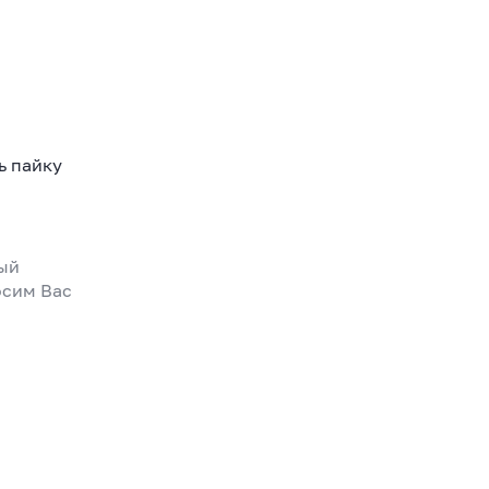
ь пайку
ный
осим Вас