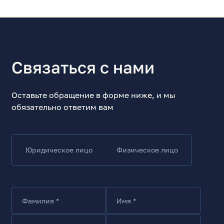
Основные характеристики
Тип
Патч-корд (кабельная сборка)
Вариант использования
внутри помещений
Связаться с нами
Тип кабеля
Витая пара
Оставьте обращение в форме ниже, и мы
Тип разъема (1)
обязательно ответим вам
RJ45
Вид разъема (1)
Male
Юридическое лицо
Физическое лицо
Тип разъема (2)
RJ45
Вид разъема (2)
Male
Фамилия *
Имя *
Длина кабеля, м
1