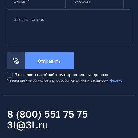
E-mail *
Телефон
1.5
Прочие характеристики
Задать вопрос
Цвет кабеля
Розовый
Особенности
4 пары. Многожильный. Неэкранированный. 8P8C.
Позолоченные контакты, толщина 50 микродюймов.
Литые разъемы
Отправить
Тип упаковки
Я согласен на
обработку персональных данных
RTL
Уведомление об условиях обработки данных сервисом
Яндекс
8 (800) 551 75 75
3l@3l.ru