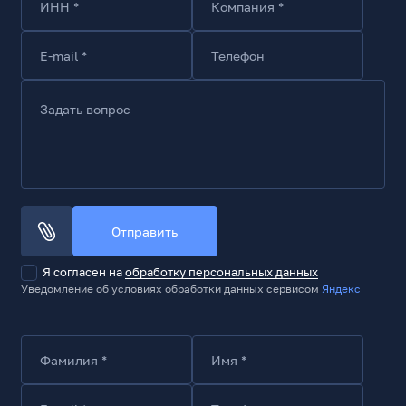
ИНН *
Компания *
Максимальная скорость передачи данных
1 Гбит/с
E-mail *
Телефон
Материал проводника
медь
Задать вопрос
Количество пар
4
Конструкция кабеля
U/UTP (UTP)
Категория
Cat.5e
Отправить
Конструкция проводника
Я согласен на
обработку персональных данных
многожильные провода
Уведомление об условиях обработки данных сервисом
Яндекс
Материал корпуса коннекторов
пластик
Рабочее напряжение, В
Фамилия *
Имя *
50
Максимальный ток, А