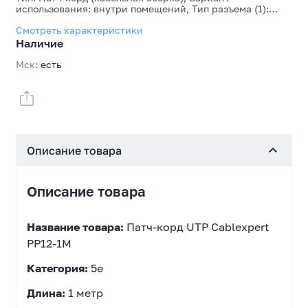
использования: внутри помещений, Тип разъема (1):
RJ45, Тип разъема (2): RJ45, Длина кабеля, м: 1,
Смотреть характеристики
Максимальная скорость передачи данных: 1 Гбит/с,
Конструкция кабеля: U/UTP (UTP), Категория: Cat.5e,
Наличие
Конструкция проводника: многожильные провода, Цвет
кабеля: Розовый
Мск:
есть
Описание товара
Описание товара
Название товара:
Патч-корд UTP Cablexpert
PP12-1M
Категория:
5e
Длина:
1 метр