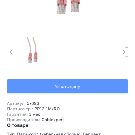
Узнать цену
Артикул:
57083
Партномер :
PP12-1M/RO
Гарантия:
3 мес.
Производитель:
Cablexpert
О товаре
Тип: Патч-корд (кабельная сборка), Вариант