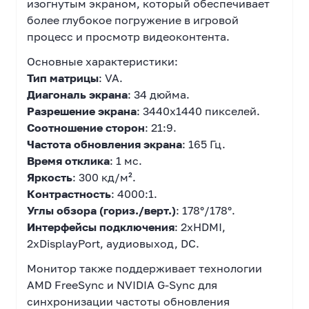
изогнутым экраном, который обеспечивает
более глубокое погружение в игровой
процесс и просмотр видеоконтента.
Основные характеристики:
Тип матрицы
: VA.
Диагональ экрана
: 34 дюйма.
Разрешение экрана
: 3440x1440 пикселей.
Соотношение сторон
: 21:9.
Частота обновления экрана
: 165 Гц.
Время отклика
: 1 мс.
Яркость
: 300 кд/м².
Контрастность
: 4000:1.
Углы обзора (гориз./верт.)
: 178°/178°.
Интерфейсы подключения
: 2xHDMI,
2xDisplayPort, аудиовыход, DC.
Монитор также поддерживает технологии
AMD FreeSync и NVIDIA G-Sync для
синхронизации частоты обновления