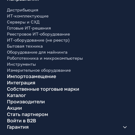
Кол-во аудиовыходов / разъемов для наушников
Дистрибьюция
1
ИТ-комплектующие
Серверы и СХД
Эргономика
Готовые ИТ-решения
Регулировка высоты
Реестровое ИТ-оборудование
Да
ИТ-оборудование (не реестр)
Бытовая техника
Диапазон регулировки высоты, мм
Оборудование для майнинга
130
Робототехника и микрокомпьютеры
Инструменты
Наклон экрана (Tilt)
Измерительное оборудование
Да
Импортозамещение
Диапазон наклона по вертикали (Tilt), град.
Интеграция
-5~+15
Собственные торговые марки
Каталог
Поворот по горизонтали (Swivel)
Производители
Нет
Акции
Портретный режим (Pivot)
Стать партнером
Нет
Войти в B2B
Гарантия
Установка монитора