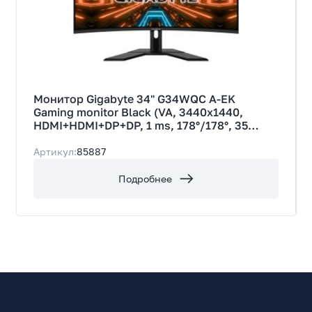
34
Тип экрана
VA
Тип подсветки экрана
LED
Монитор Gigabyte 34" G34WQC A-EK
Поверхность экрана
Gaming monitor Black (VA, 3440x1440,
Антибликовая
HDMI+HDMI+DP+DP, 1 ms, 178°/178°, 35
cd/m, 4000:1, 144Hz, MM, Curved) (20VM0-
Изогнутый экран
G34WQCABI-1EKR) (822842)
Артикул:
85887
Да
Макс. разрешение экрана
Подробнее
3440x1440
Макс. разрешение HD
UWQHD
Соотношение сторон
21:9
Яркость максимальная, кд/кв.м
300