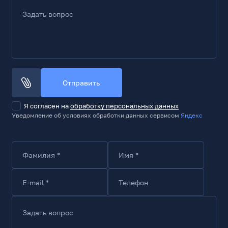
HDR10
Задать вопрос
Безрамочный экран
Да
Технологии
AMD FreeSync
Отправить
Да
NVIDIA G-Sync
Я согласен на
обработку персональных данных
Да
Уведомление об условиях обработки данных сервисом
Яндекс
Технология Flicker free/Flicker safe/Anti-Flicker
Да
Технология Low Blue Light
Фамилия *
Имя *
Да
E-mail *
Телефон
Мультимедиа
Встроенные динамики
Да
Задать вопрос
Кол-во встроенных динамиков