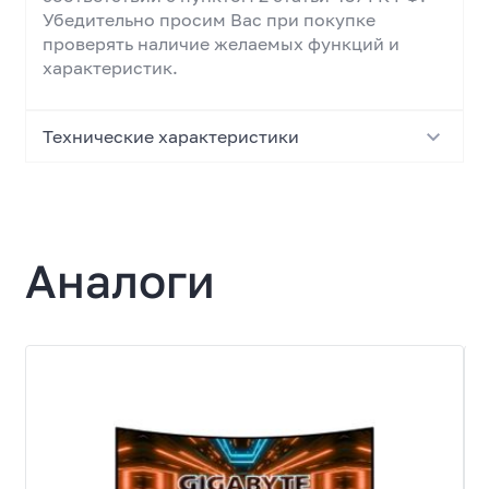
Убедительно просим Вас при покупке
проверять наличие желаемых функций и
характеристик.
Технические характеристики
Основные характеристики
Тип
Аналоги
Монитор
Модель
G340A
Назначение
игровой
Экран
Диагональ экрана, дюйм