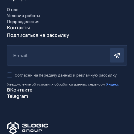
413
О нас
Глубина, мм
Условия работы
241
Подразделения
Контакты
Ширина (без подставки), мм
860
Подписаться на рассылку
Высота (без подставки), мм
364
E-mail
Вес, кг
5.6
Комплект поставки
Согласен на передачу данных и рекламную рассылку
Монитор с подставкой, кабель DisplayPort, адаптер
Уведомление об условиях обработки данных сервисом
Яндекс
питания 12В/5А, документация
ВКонтакте
Telegram