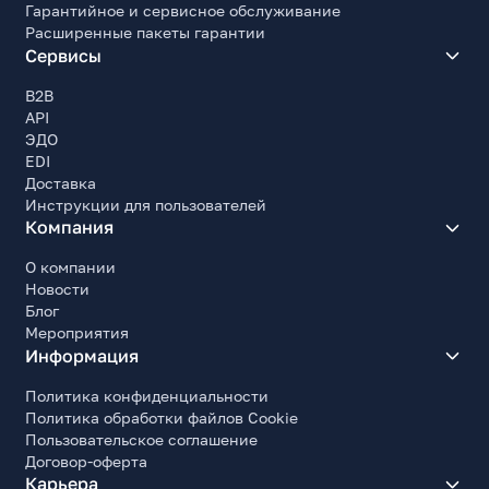
на подставке/крепление к стене
Гарантийное и сервисное обслуживание
Расширенные пакеты гарантии
Крепление VESA, мм
Сервисы
100x100
B2B
Энергопотребление
API
ЭДО
Тип блока питания
EDI
Внешний
Доставка
Потребляемая мощность
Инструкции для пользователей
52
Компания
Потребляемая мощность (эн/сбережение)
О компании
0.5
Новости
Блог
Прочие характеристики
Мероприятия
Информация
Цвет корпуса
Черный
Политика конфиденциальности
Ширина, мм
Политика обработки файлов Cookie
860
Пользовательское соглашение
Договор-оферта
Высота, мм
Карьера