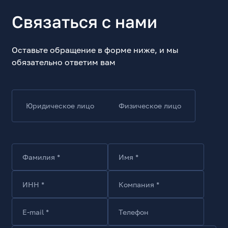
Контрастность
Связаться с нами
4000:1
Количество цветов, млн
16.7
Оставьте обращение в форме ниже, и мы
обязательно ответим вам
Угол обзора по горизонтали, град.
178
Угол обзора по вертикали, град.
178
Юридическое лицо
Физическое лицо
Время отклика (Gray to Gray), мс
1
Время отклика, минимальное, мс
1
Фамилия *
Имя *
Частота обновления, Гц
165
ИНН *
Компания *
Поддержка HDR
Да
E-mail *
Телефон
Поддерживаемые стандарты HDR