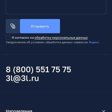
2
Мощность одного динамика, Вт
2
Отправить
Общая мощность акуст.системы, Вт
4
Я согласен на
обработку персональных данных
Разъемы и интерфейсы
Уведомление об условиях обработки данных сервисом
Яндекс
Количество HDMI
2
Версия HDMI/mini-HDMI/micro-HDMI
8 (800) 551 75 75
2.0
3l@3l.ru
Количество DisplayPort
2
Версия DisplayPort/mini-DisplayPort
1.4
Аудиовыход / Разъем для наушников
Да
Направления