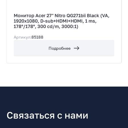
Тип подсветки экрана
LED
Монитор Acer 27" Nitro QG271bii Black (VA,
Поверхность экрана
1920x1080, D-sub+HDMI+HDMI, 1 ms,
Антибликовая
178°/178°, 300 cd/m, 3000:1)
Изогнутый экран
Артикул:
85188
Нет
Макс. разрешение экрана
Подробнее
1920x1080
Макс. разрешение HD
Full HD
Соотношение сторон
16:9
Размер пикселя, мм
0.3108
Видимая область экрана (горизонталь), мм
Связаться с нами
596.73
Видимая область экрана (вертикаль), мм