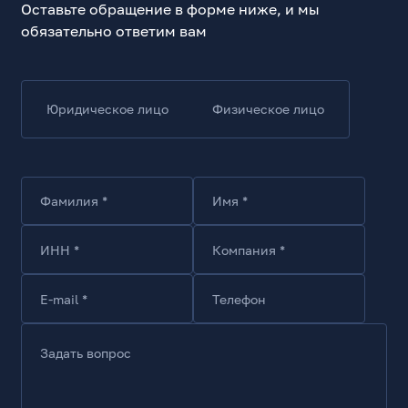
335.66
Оставьте обращение в форме ниже, и мы
обязательно ответим вам
Яркость максимальная, кд/кв.м
300
Контрастность
4000:1
Юридическое лицо
Физическое лицо
Цветовая гамма (sRGB), %
100
Количество цветов, млн
16.7
Фамилия *
Имя *
Угол обзора по горизонтали, град.
178
ИНН *
Компания *
Угол обзора по вертикали, град.
178
E-mail *
Телефон
Время отклика (Gray to Gray), мс
1
Задать вопрос
Время отклика, минимальное, мс
1