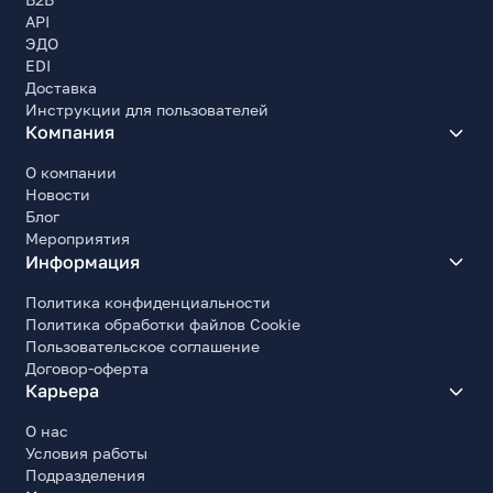
API
Да
ЭДО
Портретный режим (Pivot)
EDI
Да
Доставка
Инструкции для пользователей
Поворот в портретный режим (Pivot), град.
Компания
90
О компании
Установка монитора
Новости
на подставке/крепление к стене
Блог
Крепление VESA, мм
Мероприятия
100x100
Информация
Энергопотребление
Политика конфиденциальности
Политика обработки файлов Cookie
Тип блока питания
Пользовательское соглашение
Внешний
Договор-оферта
Карьера
Потребляемая мощность
48
О нас
Потребляемая мощность (эн/сбережение)
Условия работы
Подразделения
0.5