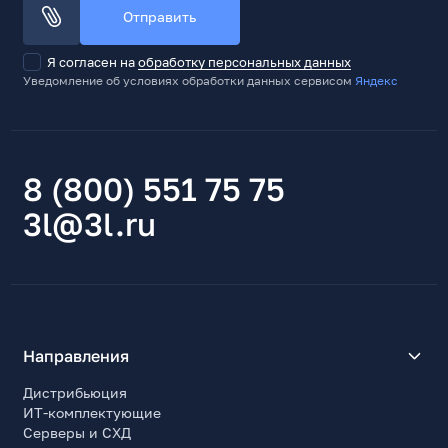
Отправить
Мультимедиа
Я согласен на
обработку персональных данных
Встроенные динамики
Уведомление об условиях обработки данных сервисом
Яндекс
Да
Кол-во встроенных динамиков
2
Мощность одного динамика, Вт
8 (800) 551 75 75
2
3l@3l.ru
Общая мощность акуст.системы, Вт
4
Разъемы и интерфейсы
Количество HDMI
2
Направления
Версия HDMI/mini-HDMI/micro-HDMI
Дистрибьюция
2.0
ИТ-комплектующие
Количество DisplayPort
Серверы и СХД