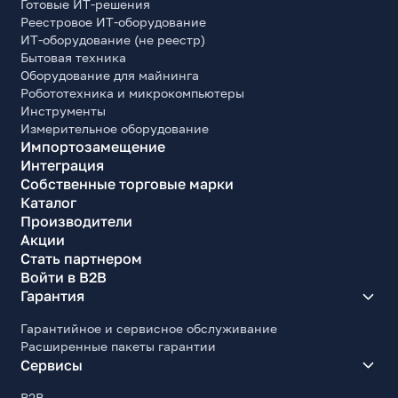
2
Готовые ИТ-решения
Реестровое ИТ-оборудование
Версия DisplayPort/mini-DisplayPort
ИТ-оборудование (не реестр)
1.4
Бытовая техника
Оборудование для майнинга
Аудиовыход / Разъем для наушников
Робототехника и микрокомпьютеры
Да
Инструменты
Кол-во аудиовыходов / разъемов для наушников
Измерительное оборудование
1
Импортозамещение
Интеграция
Эргономика
Собственные торговые марки
Каталог
Регулировка высоты
Производители
Да
Акции
Диапазон регулировки высоты, мм
Стать партнером
135
Войти в B2B
Гарантия
Наклон экрана (Tilt)
Да
Гарантийное и сервисное обслуживание
Расширенные пакеты гарантии
Диапазон наклона по вертикали (Tilt), град.
Сервисы
-5~+15
Поворот по горизонтали (Swivel)
B2B