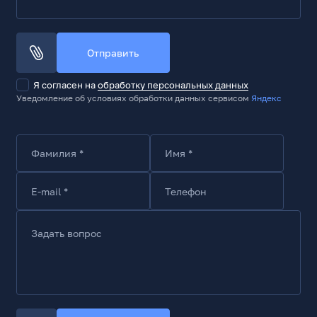
Частота обновления, Гц
280
Поддержка HDR
Отправить
Да
Поддерживаемые стандарты HDR
Я согласен на
обработку персональных данных
Уведомление об условиях обработки данных сервисом
Яндекс
HDR10
Безрамочный экран
Да
Фамилия *
Имя *
Технологии
AMD FreeSync
E-mail *
Телефон
Да
NVIDIA G-Sync
Задать вопрос
Да
Технология Flicker free/Flicker safe/Anti-Flicker
Да
Технология Low Blue Light
Да