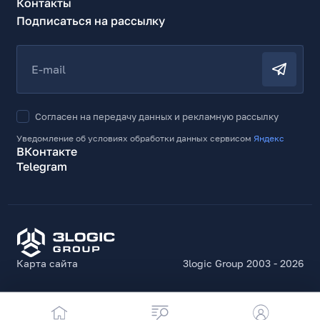
Контакты
Прочие характеристики
Подписаться на рассылку
Цвет корпуса
Белый с черным
E-mail
Подсветка корпуса монитора
RGB
Ширина, мм
Согласен на передачу данных и рекламную рассылку
615
Уведомление об условиях обработки данных сервисом
Яндекс
ВКонтакте
Высота, мм
Telegram
427
Глубина, мм
243
Ширина (без подставки), мм
615
Карта сайта
3logic Group 2003 - 2026
Высота (без подставки), мм
364
Глубина (без подставки), мм