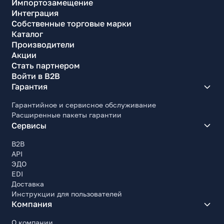
Импортозамещение
Интеграция
Энергопотребление
Собственные торговые марки
Тип блока питания
Каталог
Внешний
Производители
Акции
Потребляемая мощность
Стать партнером
48
Войти в B2B
Потребляемая мощность (эн/сбережение)
Гарантия
0.5
Гарантийное и сервисное обслуживание
Расширенные пакеты гарантии
Прочие характеристики
Сервисы
Цвет корпуса
Черный
B2B
API
Ширина, мм
ЭДО
557.4
EDI
Доставка
Высота, мм
Инструкции для пользователей
407.7
Компания
Глубина, мм
179.5
О компании