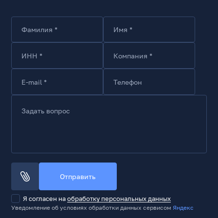
16.7
Угол обзора по горизонтали, град.
178
Фамилия *
Имя *
Угол обзора по вертикали, град.
178
ИНН *
Компания *
Время отклика (Gray to Gray), мс
4
E-mail *
Телефон
Время отклика, минимальное, мс
4
Задать вопрос
Частота обновления, Гц
100
Поддержка HDR
Нет
Безрамочный экран
Отправить
Да
Я согласен на
обработку персональных данных
Технологии
Уведомление об условиях обработки данных сервисом
Яндекс
AMD FreeSync