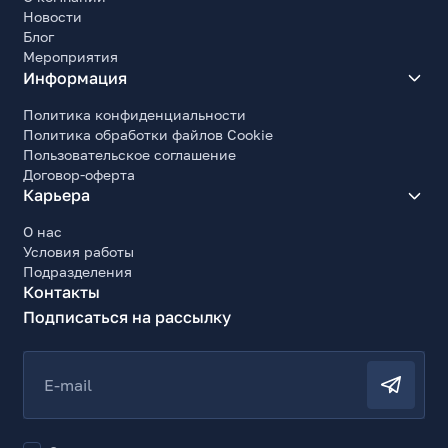
Новости
Высота (без подставки), мм
Блог
326.7
Мероприятия
Информация
Глубина (без подставки), мм
47.01
Политика конфиденциальности
Вес, кг
Политика обработки файлов Cookie
4.5
Пользовательское соглашение
Договор-оферта
Комплект поставки
Карьера
Монитор с подставкой, кабель питания, адаптер
питания 12В/4А, HDMI кабель, документация
О нас
Условия работы
Подразделения
Контакты
Подписаться на рассылку
E-mail