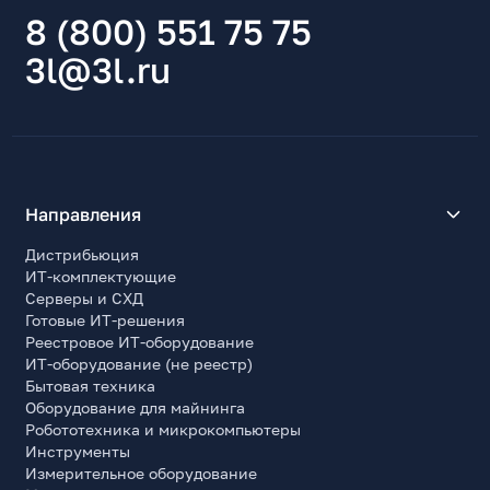
Версия HDMI/mini-HDMI/micro-HDMI
8 (800) 551 75 75
1.4
3l@3l.ru
Эргономика
Регулировка высоты
Нет
Наклон экрана (Tilt)
Да
Направления
Диапазон наклона по вертикали (Tilt), град.
-5~+20
Дистрибьюция
ИТ-комплектующие
Поворот по горизонтали (Swivel)
Серверы и СХД
Нет
Готовые ИТ-решения
Портретный режим (Pivot)
Реестровое ИТ-оборудование
Нет
ИТ-оборудование (не реестр)
Бытовая техника
Установка монитора
Оборудование для майнинга
на подставке/крепление к стене
Робототехника и микрокомпьютеры
Инструменты
Крепление VESA, мм
Измерительное оборудование
75x75