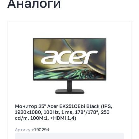
Аналоги
Монитор
Модель
MF2408
Назначение
для дома и офиса
Экран
Диагональ экрана, дюйм
24.5
Тип экрана
IPS
Тип подсветки экрана
LED
Монитор 25" Acer EK251QEbi Black (IPS,
Поверхность экрана
1920x1080, 100Hz, 1 ms, 178°/178°, 250
Антибликовая
cd/m, 100M:1, +HDMI 1.4)
Изогнутый экран
Артикул:
190294
Нет