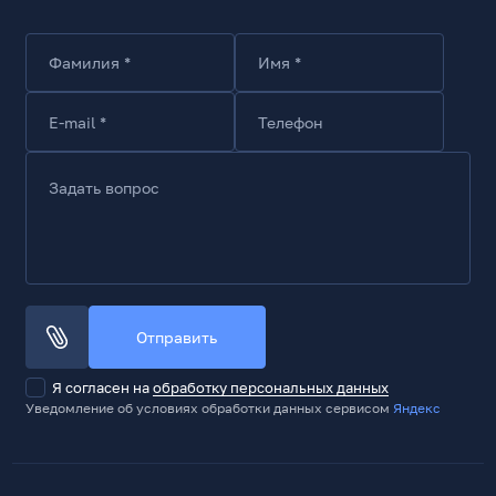
Нет
NVIDIA G-Sync
Фамилия *
Имя *
Нет
Технология Flicker free/Flicker safe/Anti-Flicker
E-mail *
Телефон
Да
Технология Low Blue Light
Задать вопрос
Да
Мультимедиа
Встроенные динамики
Нет
Отправить
Разъемы и интерфейсы
Количество D-Sub (VGA)
Я согласен на
обработку персональных данных
1
Уведомление об условиях обработки данных сервисом
Яндекс
Количество HDMI
1