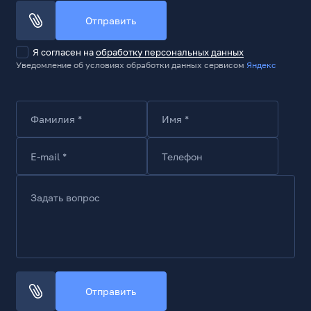
Тип комплектации
RTL
Отправить
Комплект поставки
Я согласен на
обработку персональных данных
Накопитель, инструкция, радиатор
(предустановлен)
Уведомление об условиях обработки данных сервисом
Яндекс
Фамилия *
Имя *
E-mail *
Телефон
Задать вопрос
Отправить