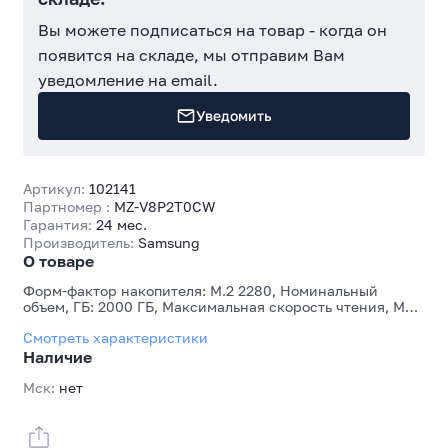
Вы можете подписаться на товар - когда он
появится на складе, мы отправим Вам
уведомление на email.
Уведомить
Артикул:
102141
Партномер :
MZ-V8P2T0CW
Гарантия:
24 мес.
Производитель:
Samsung
О товаре
Форм-фактор накопителя: M.2 2280, Номинальный
объем, ГБ: 2000 ГБ, Максимальная скорость чтения, МБ/
с: 7000 МБ/с, Максимальная скорость записи, МБ/с:
Смотреть характеристики
5100 МБ/с
Наличие
Мск:
нет