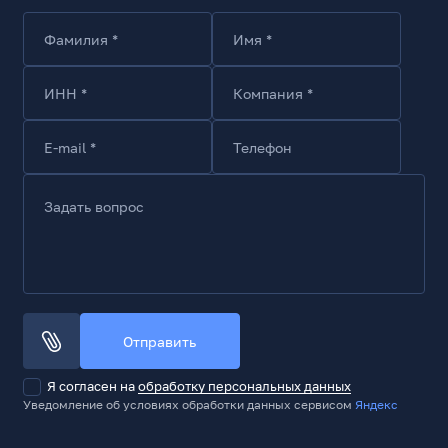
Нержавеющая сталь (2Cr13 stainless steel)
Фамилия *
Имя *
Особенности
Разметка нанесена методом травления (что делает
её четкой и устойчивой к изнашиванию)
ИНН *
Компания *
Комплект поставки
Линейка
E-mail *
Телефон
Задать вопрос
Отправить
Я согласен на
обработку персональных данных
Уведомление об условиях обработки данных сервисом
Яндекс