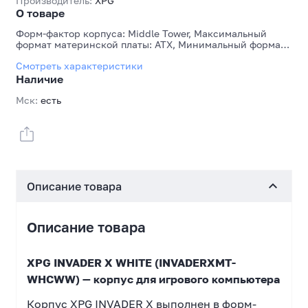
Производитель:
XPG
О товаре
Форм-фактор корпуса: Middle Tower, Максимальный
формат материнской платы: ATX, Минимальный формат
материнской платы: Mini-ITX, Максимальная длина
Смотреть характеристики
видеокарты, мм: 400 мм, Максимальная высота кулера
для CPU, мм: 175 мм, Количество слотов для карт
Наличие
расширения: 7, Высота слотов расширения: полный
профиль (Full High), Основной цвет корпуса снаружи:
Мск:
есть
Белый, Основной цвет лицевой панели: Белый, Наличие
блока питания: Нет, Максимальная длина блока
питания, мм: 240 мм
Описание товара
Описание товара
XPG INVADER X WHITE (INVADERXMT-
WHCWW) — корпус для игрового компьютера
Корпус XPG INVADER X выполнен в форм-