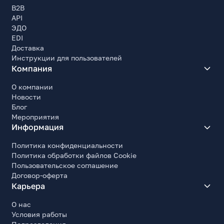
Максимальная длина блока питания, мм
B2B
240
API
ЭДО
Прочие характеристики
EDI
Доставка
Особенности
Инструкции для пользователей
При установке бокового радиатора макс.длина в/
Компания
карты сокращается до 270мм
О компании
Ширина, мм
Новости
245
Блог
Высота, мм
Мероприятия
448
Информация
Глубина, мм
Политика конфиденциальности
475
Политика обработки файлов Cookie
Пользовательское соглашение
Вес, кг
Договор-оферта
8.95
Карьера
Комплект поставки
Корпус, комплект кабелей, крепежный комплект,
О нас
документация, Riser-кабель
Условия работы