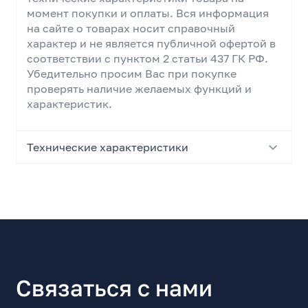
момент покупки и оплаты. Вся информация
на сайте о товарах носит справочный
характер и не является публичной офертой в
соответствии с пунктом 2 статьи 437 ГК РФ.
Убедительно просим Вас при покупке
проверять наличие желаемых функций и
характеристик.
Технические характеристики
Основные характеристики
Тип
Корпус для ПК
Модель
INVADER X
Связаться с нами
Форм-фактор корпуса