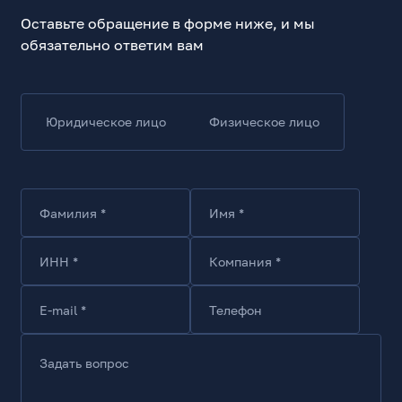
Middle Tower
Оставьте обращение в форме ниже, и мы
Максимальный формат материнской платы
обязательно ответим вам
ATX
Минимальный формат материнской платы
Mini-ITX
Юридическое лицо
Физическое лицо
Расположение материнской платы
вертикальное
Максимальная длина видеокарты, мм
400
Фамилия *
Имя *
Система охлаждения
Пылевой фильтр - верх
ИНН *
Компания *
Да
Установлен. Низ 120x120
E-mail *
Телефон
1
Пылевой фильтр - низ
Задать вопрос
Да