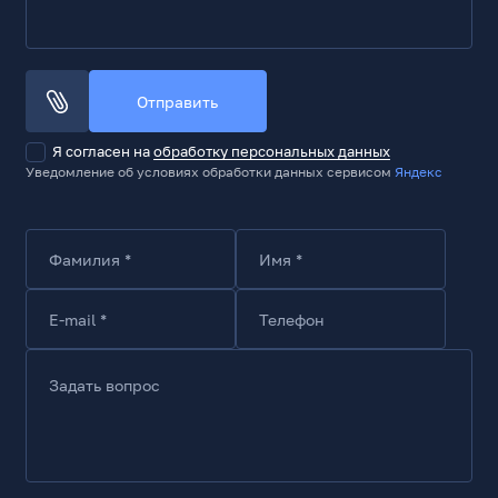
Установлен. Тыл 120x120
1
Установлен. Бок 120x120
3
Отправить
Пылевой фильтр - бок
Да
Я согласен на
обработку персональных данных
Уведомление об условиях обработки данных сервисом
Яндекс
Возможность установки жидкостного охлаждения
Да
Максимальная высота кулера для CPU, мм
Фамилия *
Имя *
175
Корзина
E-mail *
Телефон
Внутренние слоты 2.5 / 3.5
3
Задать вопрос
Слоты расширения
Количество слотов для карт расширения
7