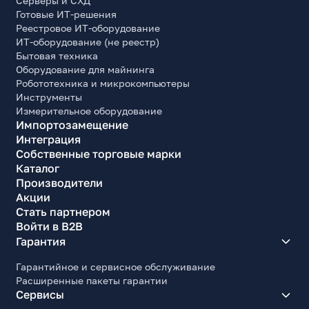
Серверы и СХД
Белый
Готовые ИТ-решения
Реестровое ИТ-оборудование
Основной цвет корпуса внутри
ИТ-оборудование (не реестр)
Белый
Бытовая техника
Наличие прозрачных панелей
Оборудование для майнинга
Да
Робототехника и микрокомпьютеры
Инструменты
Материал корпуса
Измерительное оборудование
Сталь, закаленное стекло
Импортозамещение
Интеграция
Материал лицевой панели
Собственные торговые марки
Закаленное стекло
Каталог
Производители
Электропитание
Акции
Наличие блока питания
Стать партнером
Нет
Войти в B2B
Гарантия
Форм-фактор совместимого блока питания
EPS, ATX
Гарантийное и сервисное обслуживание
Месторасположение блока питания
Расширенные пакеты гарантии
Горизонтальное, в задней нижней части корпуса.
Сервисы