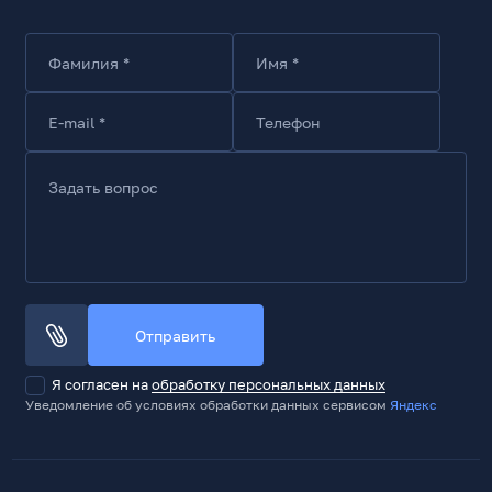
Слоты расширения
Фамилия *
Имя *
Количество слотов для карт расширения
4
E-mail *
Телефон
Высота слотов расширения
полный профиль (Full High)
Задать вопрос
Разъемы, конструктивные особенности
USB2.0 (фронт)
2
USB3.2 Gen1 / USB3.1 Gen1 / USB3.0 (фронт)
1
Отправить
Микрофонный вход (фронт)
1
Я согласен на
обработку персональных данных
Уведомление об условиях обработки данных сервисом
Яндекс
Выход на наушники (фронт)
1
Материал