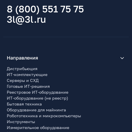
Основной цвет корпуса снаружи
8 (800) 551 75 75
Черный
3l@3l.ru
Основной цвет лицевой панели
Черный
Основной цвет корпуса внутри
Черный
Наличие прозрачных панелей
Направления
Да
Материал корпуса
Дистрибьюция
Сталь, пластик, закаленное стекло
ИТ-комплектующие
Серверы и СХД
Материал лицевой панели
Готовые ИТ-решения
Пластик
Реестровое ИТ-оборудование
ИТ-оборудование (не реестр)
Электропитание
Бытовая техника
Оборудование для майнинга
Наличие блока питания
Робототехника и микрокомпьютеры
Нет
Инструменты
Форм-фактор совместимого блока питания
Измерительное оборудование