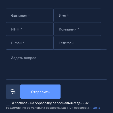
Максимальная длина видеокарты, мм
290
Фамилия *
Имя *
Система охлаждения
Установлен. Фронтальный 120x120
ИНН *
Компания *
1
Установлен. Тыл 120x120
E-mail *
Телефон
1
Возможность установки жидкостного охлаждения
Задать вопрос
Да
Максимальная высота кулера для CPU, мм
150
Корзина
Отправить
Внутренние слоты 2.5
1
Я согласен на
обработку персональных данных
Внутренние слоты (без инструмента) 2.5 / 3.5
Уведомление об условиях обработки данных сервисом
Яндекс
1