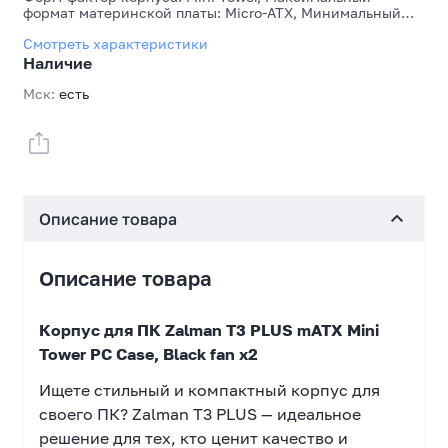
формат материнской платы: Micro-ATX, Минимальный
формат материнской платы: Mini-ITX, Максимальная
Смотреть характеристики
длина видеокарты, мм: 290 мм, Максимальная высота
кулера для CPU, мм: 150 мм, Количество слотов для карт
Наличие
расширения: 4, Высота слотов расширения: полный
профиль (Full High), Основной цвет корпуса снаружи:
Мск:
есть
Черный, Основной цвет лицевой панели: Черный,
Наличие блока питания: Нет, Максимальная длина блока
питания, мм: 140 мм
Описание товара
Описание товара
Корпус для ПК Zalman T3 PLUS mATX Mini
Tower PC Case, Black fan x2
Ищете стильный и компактный корпус для
своего ПК? Zalman T3 PLUS — идеальное
решение для тех, кто ценит качество и