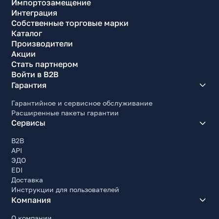
ATX, EPS
Импортозамещение
Интеграция
Месторасположение блока питания
Собственные торговые марки
Горизонтальное, в нижней части корпуса.
Каталог
Производители
Максимальная длина блока питания, мм
Акции
140
Стать партнером
Прочие характеристики
Войти в B2B
Гарантия
Ширина, мм
206
Гарантийное и сервисное обслуживание
Расширенные пакеты гарантии
Высота, мм
Сервисы
422
B2B
Глубина, мм
API
355
ЭДО
Вес, кг
EDI
3.6
Доставка
Инструкции для пользователей
Комплект поставки
Компания
Корпус, вентиляторы, винты для крепления
О компании