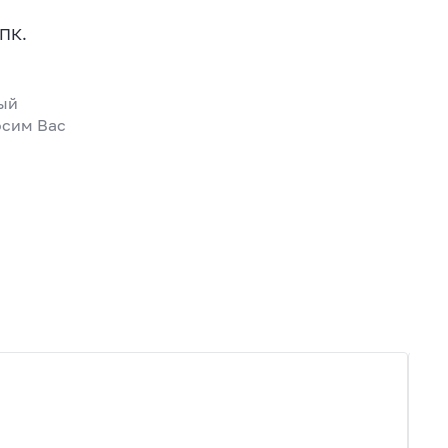
 ПК.
ный
осим Вас