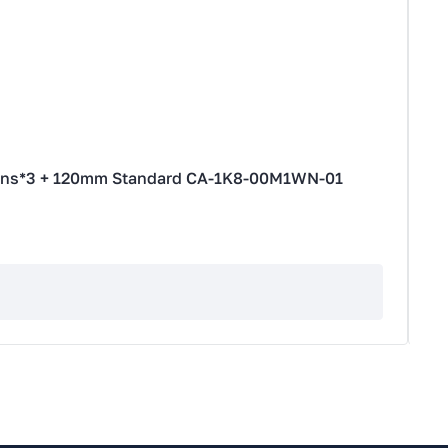
ns*3 + 120mm Standard CA-1K8-00M1WN-01
К
3
А