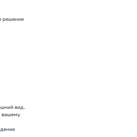
е решение
ешний вид.
и вашему
ждение